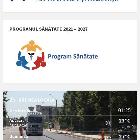
PROGRAMUL SĂNĂTATE 2021 – 2027
VREMEA LOCALA
01:25
Ora locala
23°C
Astazi
08/08/2026
2 m/s
27°C
duminică