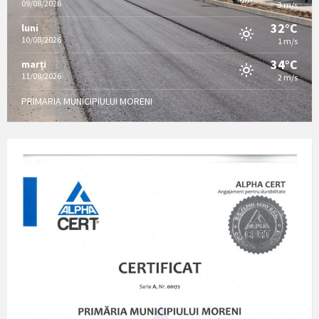
09/08/2026
3 m/s
32°C
luni
10/08/2026
1 m/s
34°C
marți
11/08/2026
2 m/s
PRIMARIA MUNICIPIULUI MORENI