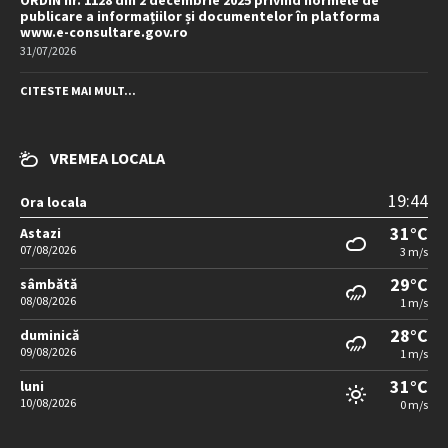
ORDIN nr. 1128 din 2 decembrie 2025 privind normele de
publicare a informațiilor și documentelor în platforma
www.e-consultare.gov.ro
31/07/2026
CITESTE MAI MULT...
VREMEA LOCALA
19:44
Ora locala
31°C
Astazi
07/08/2026
3 m/s
29°C
sâmbătă
08/08/2026
1 m/s
28°C
duminică
09/08/2026
1 m/s
31°C
luni
10/08/2026
0 m/s