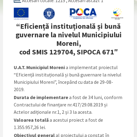
Accesari totale: 1215
, Accesari astazi: 1
“Eficiență instituțională și bună
guvernare la nivelul Municipiului
Moreni,
cod SMIS 129704, SIPOCA 671″
U.A.T. Municipiul Moreni
a implementat proiectul
“Eficiență instituțională și bună guvernare la nivelul
Municipiului Moreni”, începând cu data de 29-08-
2019.
Durata de implementare
a fost de 34 luni, conform
Contractului de finanțare nr.417/29.08.2019 și
Actelor adiționale nr.1, 2 și 3 la acesta.
Valoarea totală
a acestui proiect a fost de
1.355.957,26 lei.
Obiectivul general
al proiectului a constat în