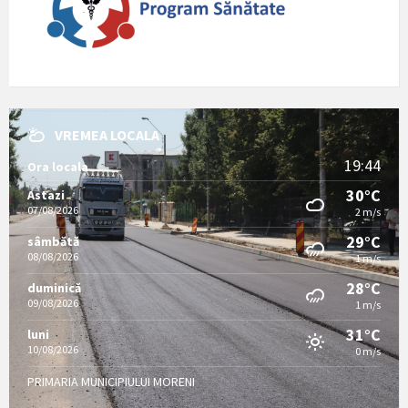
VREMEA LOCALA
19:44
Ora locala
30°C
Astazi
07/08/2026
2 m/s
29°C
sâmbătă
08/08/2026
1 m/s
28°C
duminică
09/08/2026
1 m/s
31°C
luni
10/08/2026
0 m/s
PRIMARIA MUNICIPIULUI MORENI