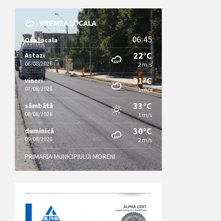
VREMEA LOCALA
06:45
Ora locala
22°C
Astazi
06/08/2026
2 m/s
31°C
vineri
07/08/2026
1 m/s
33°C
sâmbătă
08/08/2026
1 m/s
30°C
duminică
09/08/2026
2 m/s
PRIMARIA MUNICIPIULUI MORENI