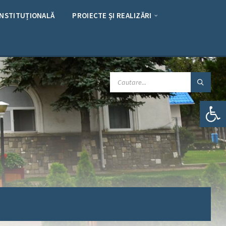
INSTITUȚIONALĂ
PROIECTE ȘI REALIZĂRI
CAUTARE:
Deschide bara de unelte