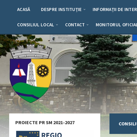
Skip
Skip
Skip
to
to
to
ACASĂ
DESPRE INSTITUȚIE
INFORMAȚII DE INTE
content
left
footer
sidebar
CONSILIUL LOCAL
CONTACT
MONITORUL OFICIA
PROIECTE PR SM 2021-2027
CONSILI