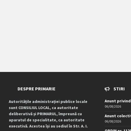
DESPRE PRIMARIE
STIRI
Anunt privind
Autoritățile administrației publice locale
06/08/2026
sunt CONSILIUL LOCAL, ca autoritate
deliberativă și PRIMARUL, împreună cu
Anunt colecti
aparatul de specialitate, ca autoritate
06/08/2026
executivă. Acestea își au sediul în Str. A. I.
ORDIN nr. 112