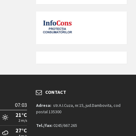
CONTACT
07:03
Adresa:
str.A.I.Cuza, nr.15, jud.Dambovita, cod
postal 135300
21°C
2 m/s
Tel./fax:
0245/667.265
27°C
4 m/s