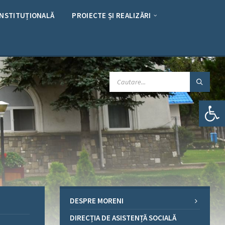
INSTITUȚIONALĂ
PROIECTE ȘI REALIZĂRI
CAUTARE:
Deschide bara de unelte
DESPRE MORENI
DIRECȚIA DE ASISTENȚĂ SOCIALĂ