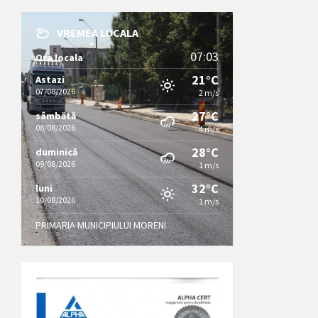
VREMEA LOCALA
07:03
Ora locala
21°C
Astazi
07/08/2026
2 m/s
27°C
sâmbătă
08/08/2026
4 m/s
28°C
duminică
09/08/2026
1 m/s
32°C
luni
10/08/2026
1 m/s
PRIMARIA MUNICIPIULUI MORENI