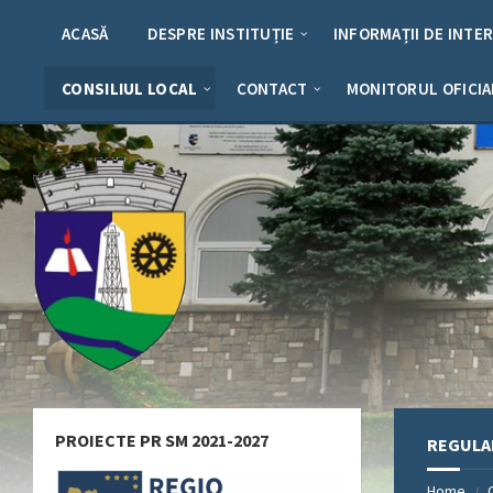
Skip
Skip
Skip
Skip
to
to
to
to
ACASĂ
DESPRE INSTITUȚIE
INFORMAȚII DE INTE
content
left
right
footer
sidebar
sidebar
CONSILIUL LOCAL
CONTACT
MONITORUL OFICIA
PROIECTE PR SM 2021-2027
REGULA
Home
/