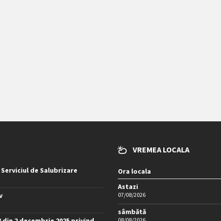
VREMEA LOCALA
 Serviciul de Salubrizare
Ora locala
Astazi
v
07/08/2026
sâmbătă
8 din 2 decembrie 2025 privind
08/08/2026