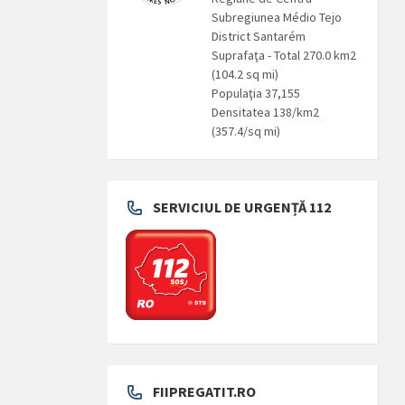
Subregiunea Médio Tejo
District Santarém
Suprafaţa - Total 270.0 km2
(104.2 sq mi)
Populaţia 37,155
Densitatea 138/km2
(357.4/sq mi)
SERVICIUL DE URGENȚĂ 112
FIIPREGATIT.RO