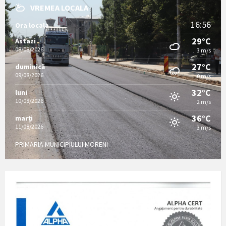
VREMEA LOCALA
16:56
Ora locala
29°C
Astazi
08/08/2026
3 m/s
27°C
duminică
09/08/2026
0 m/s
32°C
luni
10/08/2026
2 m/s
36°C
marți
11/08/2026
3 m/s
PRIMARIA MUNICIPIULUI MORENI