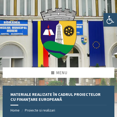
Skip
Skip
Skip
Skip
to
to
to
to
content
left
right
footer
Deschide bara de unelte
sidebar
sidebar
MENU
MATERIALE REALIZATE ÎN CADRUL PROIECTELOR
CU FINANȚARE EUROPEANĂ
Home
Proiecte si realizari
/