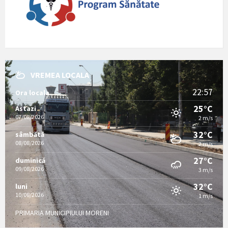
VREMEA LOCALA
22:57
Ora locala
25°C
Astazi
07/08/2026
2 m/s
32°C
sâmbătă
08/08/2026
2 m/s
27°C
duminică
09/08/2026
3 m/s
32°C
luni
10/08/2026
1 m/s
PRIMARIA MUNICIPIULUI MORENI