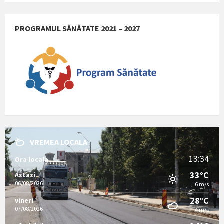
PROGRAMUL SĂNĂTATE 2021 – 2027
VREMEA LOCALA
13:34
Ora locala
33°C
Astazi
06/08/2026
6 m/s
28°C
vineri
07/08/2026
4 m/s