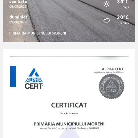
34°C
sâmbătă
08/08/2026
1 m/s
30°C
duminică
09/08/2026
3 m/s
PRIMARIA MUNICIPIULUI MORENI