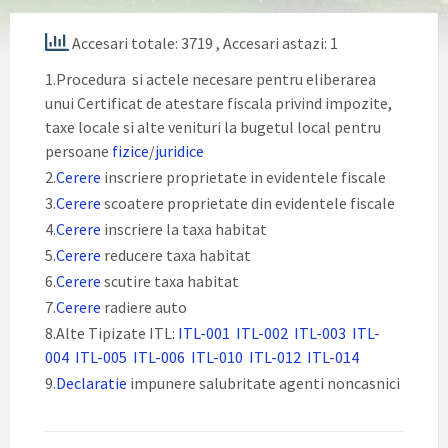
Accesari totale: 3719
, Accesari astazi: 1
1.Procedura si actele necesare pentru eliberarea
unui Certificat de atestare fiscala privind impozite,
taxe locale si alte venituri la bugetul local pentru
persoane
fizice
/
juridice
2.
Cerere
inscriere proprietate in evidentele fiscale
3.
Cerere
scoatere proprietate din evidentele fiscale
4.
Cerere
inscriere la taxa habitat
5.
Cerere
reducere taxa habitat
6.
Cerere
scutire taxa habitat
7.
Cerere
radiere auto
8.Alte Tipizate ITL:
ITL-001
ITL-002
ITL-003
ITL-
004
ITL-005
ITL-006
ITL-010
ITL-012
ITL-014
9.
Declaratie
impunere salubritate agenti noncasnici