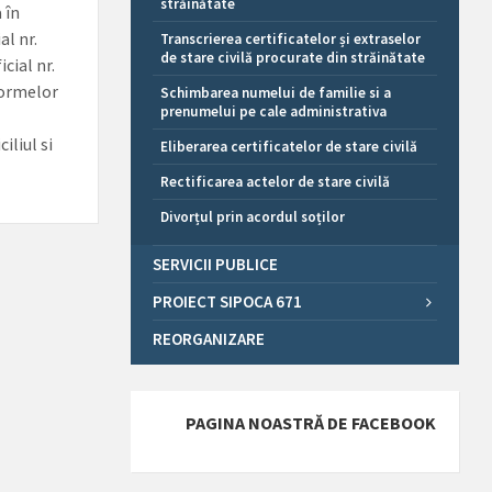
străinătate
 în
al nr.
Transcrierea certificatelor și extraselor
de stare civilă procurate din străinătate
cial nr.
Normelor
Schimbarea numelui de familie si a
prenumelui pe cale administrativa
i
iliul si
Eliberarea certificatelor de stare civilă
Rectificarea actelor de stare civilă
Divorțul prin acordul soților
SERVICII PUBLICE
PROIECT SIPOCA 671
REORGANIZARE
PAGINA NOASTRĂ DE FACEBOOK