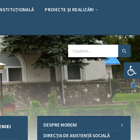
INSTITUȚIONALĂ
PROIECTE ȘI REALIZĂRI
CAUTARE:
Deschide bara de unelte
DESPRE MORENI
ENIEI
DIRECȚIA DE ASISTENȚĂ SOCIALĂ