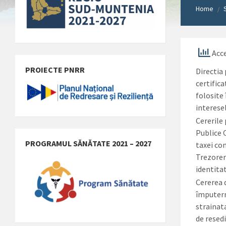
Home
/
Acce
PROIECTE PNRR
Directia
certifica
folosite 
interese
Cererile 
Publice 
PROGRAMUL SĂNĂTATE 2021 – 2027
taxei con
Trezoreri
identita
Cererea 
împuterni
strainat
de resed