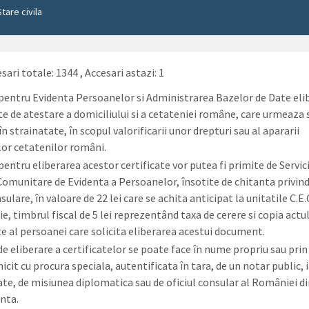
Stare civila
sari totale: 1344
, Accesari astazi: 1
 pentru Evidenta Persoanelor si Administrarea Bazelor de Date el
te de atestare a domiciliului si a cetateniei române, care urmeaza s
în strainatate, în scopul valorificarii unor drepturi sau al apararii
lor cetatenilor români.
pentru eliberarea acestor certificate vor putea fi primite de Servici
Comunitare de Evidenta a Persoanelor, însotite de chitanta privin
sulare, în valoare de 22 lei care se achita anticipat la unitatile C.E.
e, timbrul fiscal de 5 lei reprezentând taxa de cerere si copia actul
te al persoanei care solicita eliberarea acestui document.
de eliberare a certificatelor se poate face în nume propriu sau prin
cit cu procura speciala, autentificata în tara, de un notar public, i
ate, de misiunea diplomatica sau de oficiul consular al României di
inta.