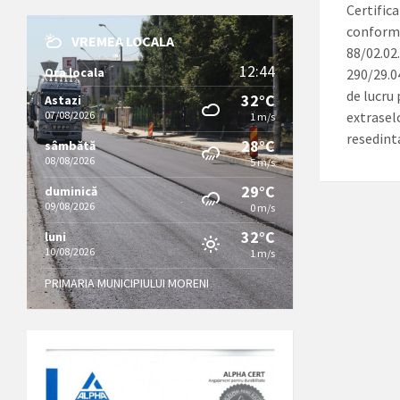
Certifica
conformit
VREMEA LOCALA
88/02.02
12:44
Ora locala
290/29.0
de lucru 
32°C
Astazi
07/08/2026
extraselo
1 m/s
resedint
28°C
sâmbătă
08/08/2026
5 m/s
29°C
duminică
09/08/2026
0 m/s
32°C
luni
10/08/2026
1 m/s
PRIMARIA MUNICIPIULUI MORENI