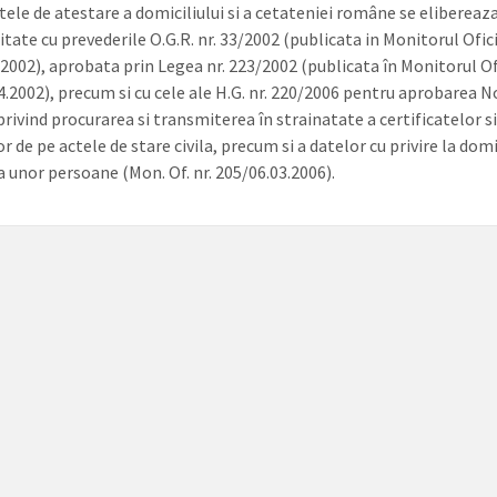
tele de atestare a domiciliului si a cetateniei române se elibereaza
ate cu prevederile O.G.R. nr. 33/2002 (publicata in Monitorul Ofici
.2002), aprobata prin Legea nr. 223/2002 (publicata în Monitorul Ofi
4.2002), precum si cu cele ale H.G. nr. 220/2006 pentru aprobarea 
privind procurarea si transmiterea în strainatate a certificatelor s
r de pe actele de stare civila, precum si a datelor cu privire la domic
a unor persoane (Mon. Of. nr. 205/06.03.2006).