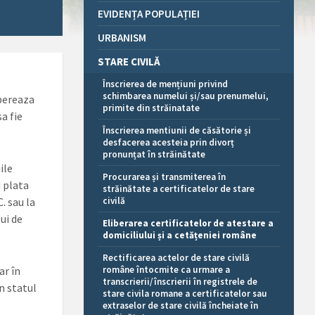
EVIDENȚA POPULAȚIEI
URBANISM
STARE CIVILĂ
Înscrierea de mențiuni privind
schimbarea numelui și/sau prenumelui,
ibereaza
primite din străinatate
a fie
Înscrierea mentiunii de căsătorie și
desfacerea acesteia prin divorț
pronunțat în străinătate
ile
Procurarea și transmiterea în
d plata
străinătate a certificatelor de stare
C. sau la
civilă
ui de
Eliberarea certificatelor de atestare a
domiciliului și a cetățeniei române
Rectificarea actelor de stare civilă
ar în
române întocmite ca urmare a
transcrierii/înscrierii în registrele de
n statul
stare civila romane a certificatelor sau
extraselor de stare civilă încheiate în