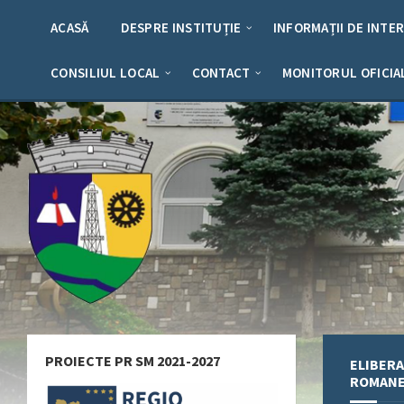
Skip
Skip
Skip
Skip
to
to
to
to
ACASĂ
DESPRE INSTITUȚIE
INFORMAȚII DE INTE
content
left
right
footer
sidebar
sidebar
CONSILIUL LOCAL
CONTACT
MONITORUL OFICIA
PROIECTE PR SM 2021-2027
ELIBERA
ROMAN