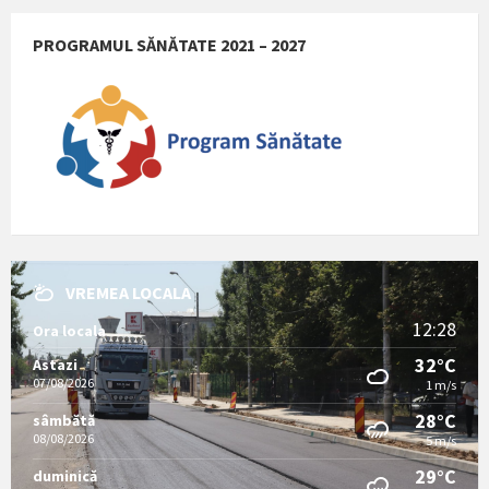
PROGRAMUL SĂNĂTATE 2021 – 2027
VREMEA LOCALA
12:28
Ora locala
32°C
Astazi
07/08/2026
1 m/s
28°C
sâmbătă
08/08/2026
5 m/s
29°C
duminică