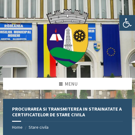
Skip
Skip
Skip
Skip
to
to
to
to
content
left
right
footer
Deschide bara de unelte
sidebar
sidebar
MENU
PROCURAREA SI TRANSMITEREA IN STRAINATATE A
CERTIFICATELOR DE STARE CIVILA
Home
Stare civila
/