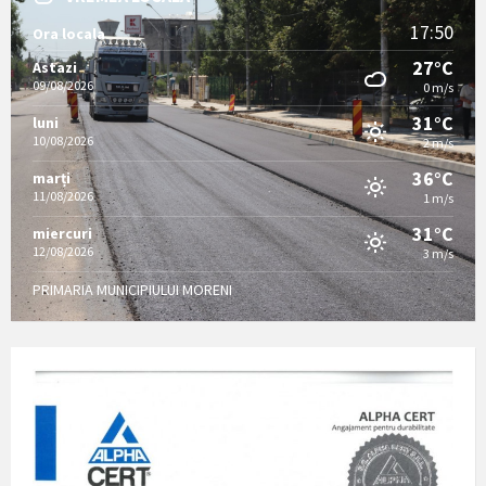
17:50
Ora locala
27°C
Astazi
09/08/2026
0 m/s
31°C
luni
10/08/2026
2 m/s
36°C
marți
11/08/2026
1 m/s
31°C
miercuri
12/08/2026
3 m/s
PRIMARIA MUNICIPIULUI MORENI