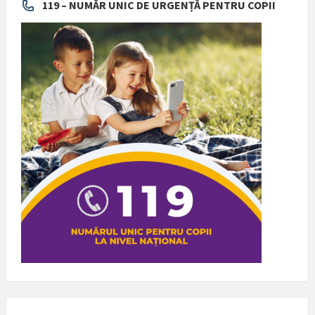
119 – NUMĂR UNIC DE URGENȚĂ PENTRU COPII