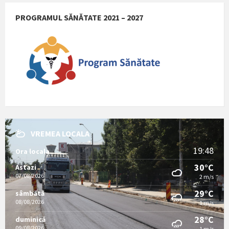
PROGRAMUL SĂNĂTATE 2021 – 2027
VREMEA LOCALA
19:48
Ora locala
30°C
Astazi
07/08/2026
2 m/s
29°C
sâmbătă
08/08/2026
1 m/s
28°C
duminică
09/08/2026
1 m/s