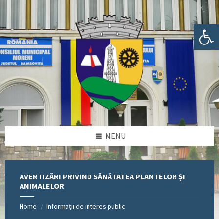
Skip
Skip
Skip
Skip
to
to
to
to
content
left
right
footer
Deschide bara de unelte
sidebar
sidebar
MENU
AVERTIZĂRI PRIVIND SĂNĂTATEA PLANTELOR ȘI
ANIMALELOR
Home
Informații de interes public
/