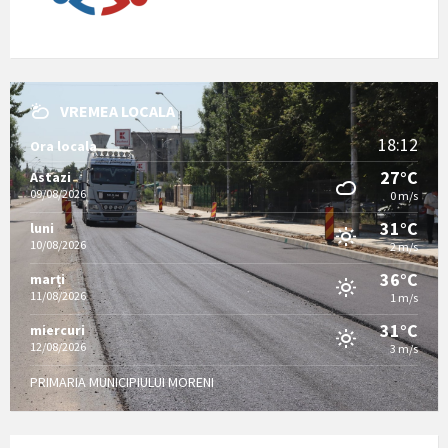
VREMEA LOCALA
18:12
Ora locala
27°C
Astazi
09/08/2026
0 m/s
31°C
luni
10/08/2026
2 m/s
36°C
marți
11/08/2026
1 m/s
31°C
miercuri
12/08/2026
3 m/s
PRIMARIA MUNICIPIULUI MORENI