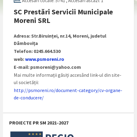
Accesari totale: 5741
, Accesari astazi: 1
SC Prestări Servicii Municipale
Moreni SRL
Adresa: Str.Biruinței, nr.14, Moreni, judetul
Dâmbovița
Telefon: 0245.664.530
web:
www.psmoreni.ro
E-mail: psmoreni@yahoo.com
Mai multe informații găsiți accesând link-ul din site-
ul societății:
http://psmoreni.ro/document-category/cv-organe-
de-conducere/
PROIECTE PR SM 2021-2027