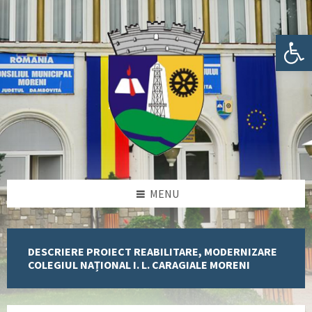
Skip
Skip
Skip
to
to
to
content
left
footer
Deschide bara de unelte
sidebar
MENU
DESCRIERE PROIECT REABILITARE, MODERNIZARE
COLEGIUL NAȚIONAL I. L. CARAGIALE MORENI