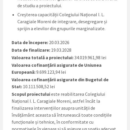
de studiu a proiectului.
Creșterea capacității Colegiului Național I. L.
Caragiale Moreni de integrare, desegregare și
sprijin a elevilor din grupurile marginalizate.
Data de începere:
20.03.2026
Data de finalizare:
19.03.2028
Valoarea totală a proiectului:
34.019.961,98 lei
Valoarea cofinanțării asigurate de Uniunea
Europeană:
9.699.123,94 lei
Valoarea cofinanțării asigurate din Bugetul de
Stat:
10.111.508,52 lei
Scopul proiectului
este reabilitarea Colegiului
Național I. L. Caragiale Moreni, astfel încât la
finalizarea intervențiilor asupra unității de
învățământ aceasta să întrunească toate condițiile
funcționale și tehnice, în conformitate cu
normativele în vigoare și să asigure un spațiu adecvat