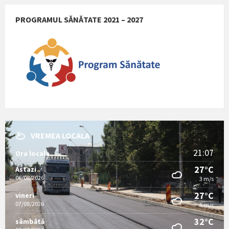
PROGRAMUL SĂNĂTATE 2021 – 2027
VREMEA LOCALA
21:07
Ora locala
27°C
Astazi
06/08/2026
3 m/s
27°C
vineri
07/08/2026
5 m/s
32°C
sâmbătă