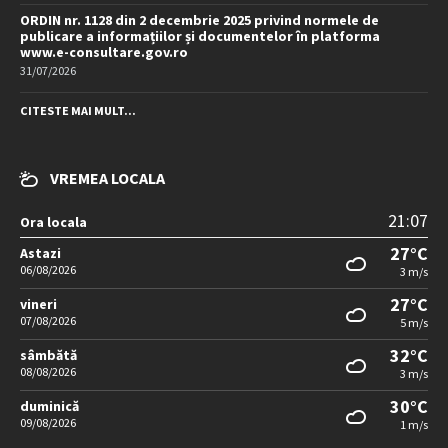
ORDIN nr. 1128 din 2 decembrie 2025 privind normele de
publicare a informațiilor și documentelor în platforma
www.e-consultare.gov.ro
31/07/2026
CITESTE MAI MULT...
VREMEA LOCALA
21:07
Ora locala
27°C
Astazi
06/08/2026
3 m/s
27°C
vineri
07/08/2026
5 m/s
32°C
sâmbătă
08/08/2026
3 m/s
30°C
duminică
09/08/2026
1 m/s