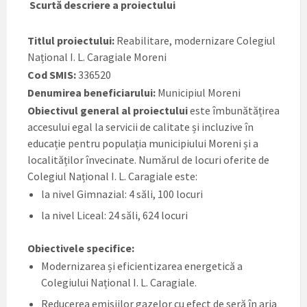
Scurtă descriere a proiectului
Titlul proiectului:
Reabilitare, modernizare Colegiul
Național I. L. Caragiale Moreni
Cod SMIS:
336520
Denumirea beneficiarului:
Municipiul Moreni
Obiectivul general al proiectului
este îmbunătățirea
accesului egal la servicii de calitate și incluzive în
educație pentru populația municipiului Moreni și a
localităților învecinate. Numărul de locuri oferite de
Colegiul Național I. L. Caragiale este:
la nivel Gimnazial: 4 săli, 100 locuri
la nivel Liceal: 24 săli, 624 locuri
Obiectivele specifice:
Modernizarea și eficientizarea energetică a
Colegiului Național I. L. Caragiale.
Reducerea emisiilor gazelor cu efect de seră în aria