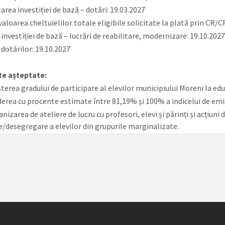
rea investiției de bază – dotări: 19.03.2027
aloarea cheltuielilor totale eligibile solicitate la plată prin CR/C
investiției de bază – lucrări de reabilitare, modernizare: 19.10.202
 dotărilor: 19.10.2027
te așteptate:
terea gradului de participare al elevilor municipiului Moreni la ed
derea cu procente estimate între 81,19% și 100% a indicelui de emis
nizarea de ateliere de lucru cu profesori, elevi și părinți și acțiuni
e/desegregare a elevilor din grupurile marginalizate.