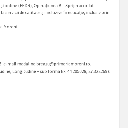
 și online (FEDR), Operațiunea B – Sprijin acordat
rvicii de calitate și incluzive în educație, inclusiv prin
le Moreni.
265, e-mail madalina.breazu@primariamoreni.ro.
udine, Longitudine – sub forma Ex. 44.205028, 27.322269):