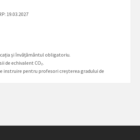
RP: 19.03.2027
7
ucația și învățământul obligatoriu.
ii de echivalent CO₂.
 de instruire pentru profesori creșterea gradului de