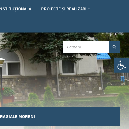
INSTITUȚIONALĂ
PROIECTE ȘI REALIZĂRI
CAUTARE:
Deschide bara de unelte
CARAGIALE MORENI