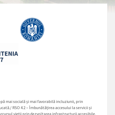
T
pă mai socială și mai favorabilă incluziunii, prin
ată./ RSO 4.2 – Îmbunătățirea accesului la servicii și
arcursul vieții prin dezvoltarea infrastructurii accesibile,