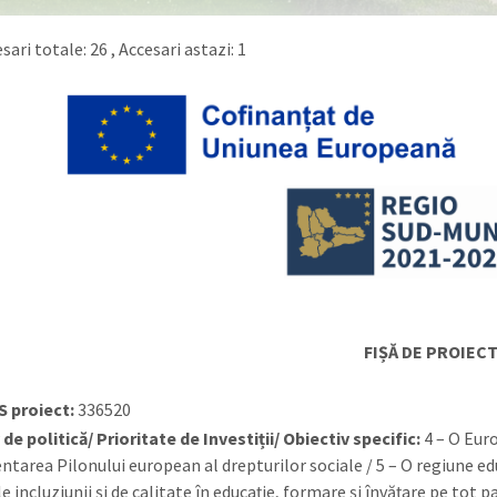
sari totale: 26
, Accesari astazi: 1
FIȘĂ DE PROIEC
S proiect:
336520
 de politică/ Prioritate de Investiții/ Obiectiv specific:
4 – O Euro
tarea Pilonului european al drepturilor sociale / 5 – O regiune educ
e incluziunii și de calitate în educație, formare și învățare pe tot p