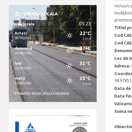
inclusiv
învățămâ
VREMEA LOCALA
promovar
05:23
Ora locala
Titlul p
22°C
Astazi
Cod CAE
08/08/2026
2 m/s
Cod CAE
27°C
duminică
Denumir
09/08/2026
1 m/s
Loc de 
31°C
luni
Adresa:
10/08/2026
1 m/s
Coordo
35°C
marți
44.97851
11/08/2026
2 m/s
Data de 
PRIMARIA MUNICIPIULUI MORENI
Data fin
Valoarea
Suma ne
Obiectiv