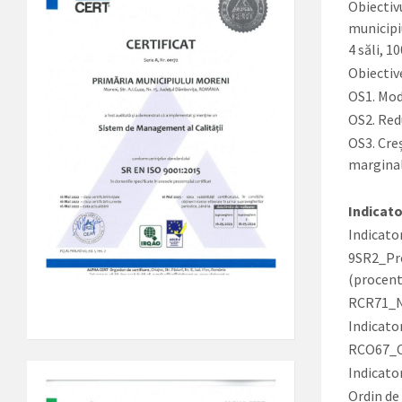
Obiectivu
municipiu
4 săli, 10
Obiective
OS1. Mod
OS2. Redu
OS3. Creș
marginal
Indicato
Indicator
9SR2_Pro
(procent
RCR71_Nu
Indicator
RCO67_Ca
Indicator
Ordin de 