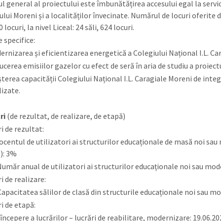
l general al proiectului este îmbunătățirea accesului egal la servici
lui Moreni și a localităților învecinate. Numărul de locuri oferite d
0 locuri, la nivel Liceal: 24 săli, 624 locuri.
 specifice:
ernizarea și eficientizarea energetică a Colegiului Național I.L. Ca
cerea emisiilor gazelor cu efect de seră în aria de studiu a proiect
terea capacității Colegiului Național I.L. Caragiale Moreni de integr
izate.
ri
(de rezultat, de realizare, de etapă)
i de rezultat:
centul de utilizatori ai structurilor educaționale de masă noi sau
): 3%
măr anual de utilizatori ai structurilor educaționale noi sau moder
i de realizare:
pacitatea sălilor de clasă din structurile educaționale noi sau m
i de etapă:
începere a lucrărilor – lucrări de reabilitare, modernizare: 19.06.2