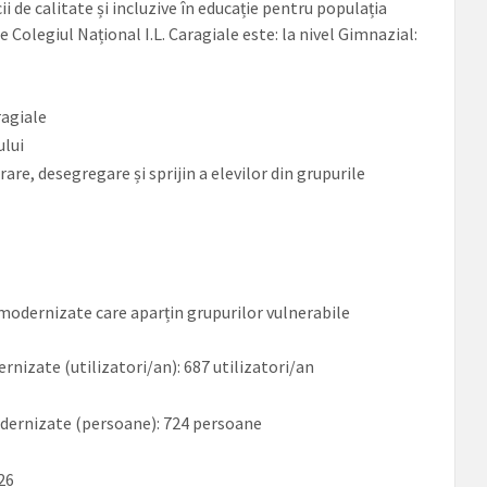
i de calitate și incluzive în educație pentru populația
e Colegiul Național I.L. Caragiale este: la nivel Gimnazial:
ragiale
ului
are, desegregare și sprijin a elevilor din grupurile
 modernizate care aparțin grupurilor vulnerabile
nizate (utilizatori/an): 687 utilizatori/an
odernizate (persoane): 724 persoane
026