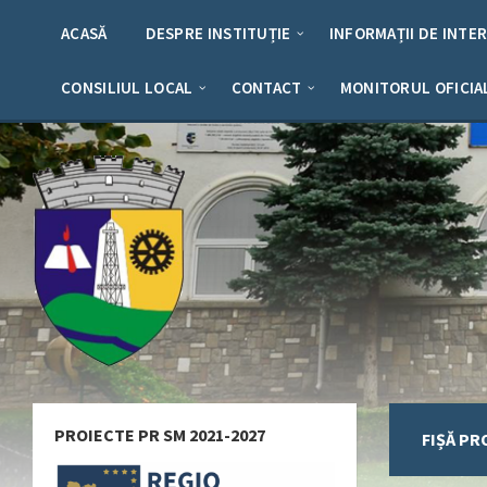
Skip
Skip
Skip
to
to
to
ACASĂ
DESPRE INSTITUȚIE
INFORMAȚII DE INTE
content
left
footer
sidebar
CONSILIUL LOCAL
CONTACT
MONITORUL OFICIA
PROIECTE PR SM 2021-2027
FIȘĂ PR