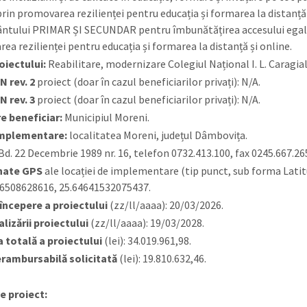
 prin promovarea rezilienței pentru educația și formarea la distanță
ntului PRIMAR ȘI SECUNDAR pentru îmbunătățirea accesului egal la se
ea rezilienței pentru educația și formarea la distanță și online.
roiectului:
Reabilitare, modernizare Colegiul Național I. L. Caragia
N rev. 2
proiect (doar în cazul beneficiarilor privați): N/A.
N rev. 3
proiect (doar în cazul beneficiarilor privați): N/A.
e beneficiar:
Municipiul Moreni.
implementare:
localitatea Moreni, județul Dâmbovița.
Bd. 22 Decembrie 1989 nr. 16, telefon 0732.413.100, fax 0245.667.
nate GPS
ale locației de implementare (tip punct, sub forma Latit
6508628616, 25.64641532075437.
începere a proiectului
(zz/ll/aaaa): 20/03/2026.
alizării proiectului
(zz/ll/aaaa): 19/03/2028.
 totală a proiectului
(lei): 34.019.961,98.
rambursabilă solicitată
(lei): 19.810.632,46.
e proiect: