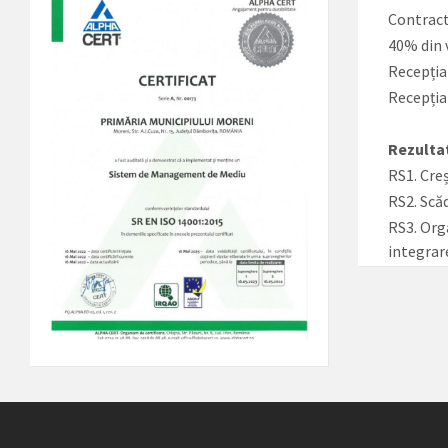
Contracta
40% din v
Recepția 
Recepția
Rezulta
RS1. Creș
RS2. Scă
RS3. Orga
integrar