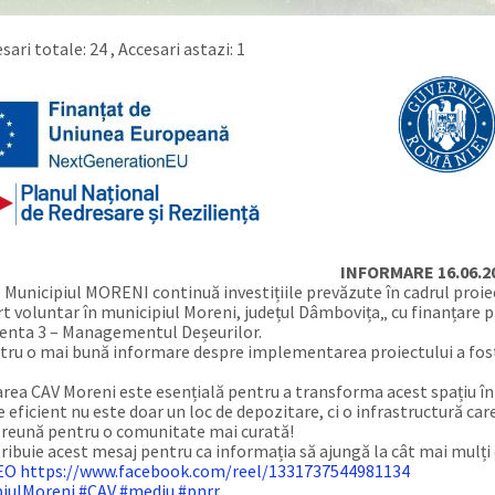
sari totale: 24
, Accesari astazi: 1
INFORMARE 16.06.2
Municipiul MORENI continuă investițiile prevăzute în cadrul proiect
rt voluntar în municipiul Moreni, județul Dâmbovița„ cu finanțare p
nta 3 – Managementul Deșeurilor.
ru o mai bună informare despre implementarea proiectului a fost 
ea CAV Moreni este esențială pentru a transforma acest spațiu înt
 eficient nu este doar un loc de depozitare, ci o infrastructură car
reună pentru o comunitate mai curată!
ribuie acest mesaj pentru ca informația să ajungă la cât mai mulți 
DEO https://www.facebook.com/reel/1331737544981134
piulMoreni
#CAV
#mediu
#pnrr