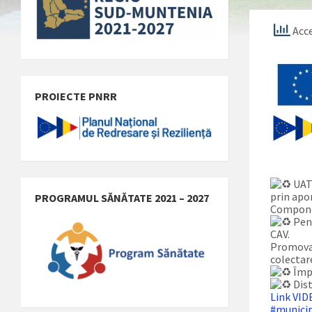
Acce
PROIECTE PNRR
UAT 
prin apo
PROGRAMUL SĂNĂTATE 2021 – 2027
Compone
Pent
CAV.
Promovar
colectare
Împ
Dist
Link VI
#munici