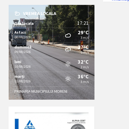
VREMEA LOCALA
17:21
Ora locala
29°C
Astazi
08/08/2026
3 m/s
27°C
duminică
09/08/2026
0 m/s
32°C
luni
10/08/2026
2 m/s
36°C
marți
11/08/2026
3 m/s
PRIMARIA MUNICIPIULUI MORENI