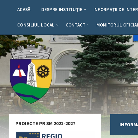
Skip
Skip
Skip
to
to
to
ACASĂ
DESPRE INSTITUȚIE
INFORMAȚII DE INTE
content
left
footer
sidebar
CONSILIUL LOCAL
CONTACT
MONITORUL OFICIA
PROIECTE PR SM 2021-2027
INFORMA