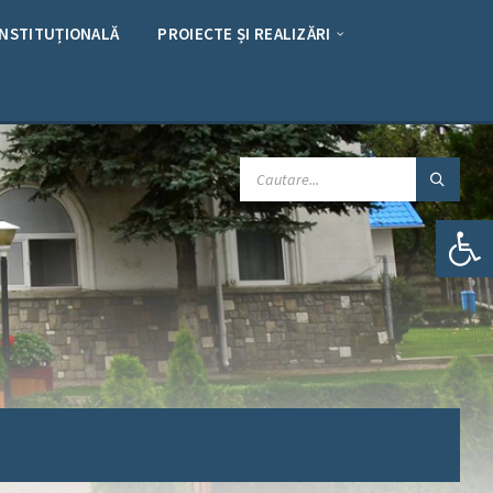
INSTITUȚIONALĂ
PROIECTE ȘI REALIZĂRI
CAUTARE:
Deschide bara de unelte