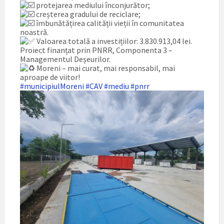
protejarea mediului înconjurător;
creșterea gradului de reciclare;
îmbunătățirea calității vieții în comunitatea
noastră.
Valoarea totală a investițiilor: 3.830.913,04 lei.
Proiect finanțat prin PNRR, Componenta 3 –
Managementul Deșeurilor.
Moreni – mai curat, mai responsabil, mai
aproape de viitor!
#municipiulMoreni
#CAV
#mediu
#pnrr