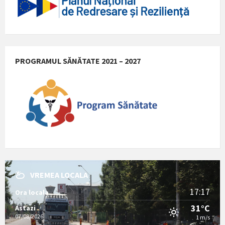
PROGRAMUL SĂNĂTATE 2021 – 2027
VREMEA LOCALA
17:17
Ora locala
31°C
Astazi
07/08/2026
1 m/s