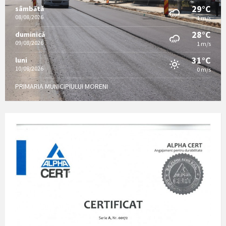
29°C
sâmbătă
08/08/2026
1 m/s
28°C
duminică
09/08/2026
1 m/s
31°C
luni
10/08/2026
0 m/s
PRIMARIA MUNICIPIULUI MORENI