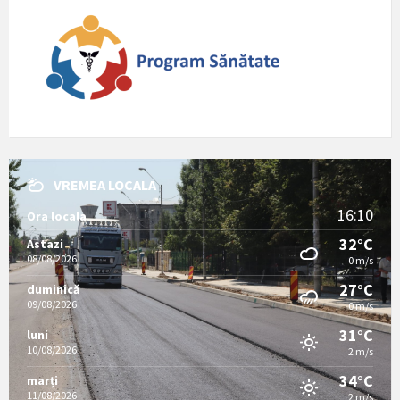
VREMEA LOCALA
16:10
Ora locala
32°C
Astazi
08/08/2026
0 m/s
27°C
duminică
09/08/2026
0 m/s
31°C
luni
10/08/2026
2 m/s
34°C
marți
11/08/2026
2 m/s