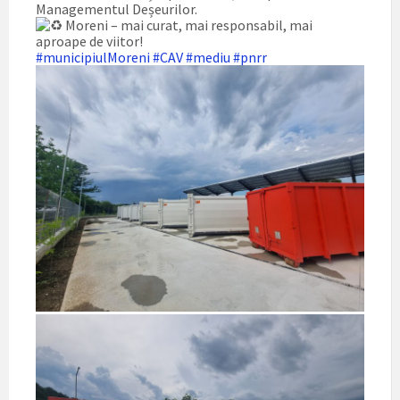
Managementul Deșeurilor.
Moreni – mai curat, mai responsabil, mai
aproape de viitor!
#municipiulMoreni
#CAV
#mediu
#pnrr