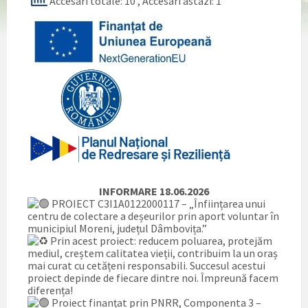
Accesari totale: 10
, Accesari astazi: 1
INFORMARE 18.06.2026
PROIECT C3I1A0122000117 – „Înființarea unui
centru de colectare a deșeurilor prin aport voluntar în
municipiul Moreni, județul Dâmbovița.”
Prin acest proiect: reducem poluarea, protejăm
mediul, creștem calitatea vieții, contribuim la un oraș
mai curat cu cetățeni responsabili. Succesul acestui
proiect depinde de fiecare dintre noi. Împreună facem
diferența!
Proiect finanțat prin PNRR, Componenta 3 –