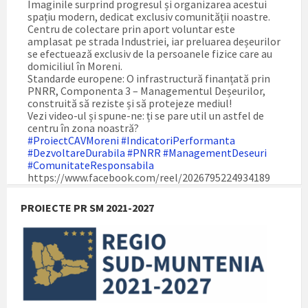
Imaginile surprind progresul și organizarea acestui
spațiu modern, dedicat exclusiv comunității noastre.
Centru de colectare prin aport voluntar este
amplasat pe strada Industriei, iar preluarea deșeurilor
se efectuează exclusiv de la persoanele fizice care au
domiciliul în Moreni.
Standarde europene: O infrastructură finanțată prin
PNRR, Componenta 3 – Managementul Deșeurilor,
construită să reziste și să protejeze mediul!
Vezi video-ul și spune-ne: ți se pare util un astfel de
centru în zona noastră?
#ProiectCAVMoreni
#IndicatoriPerformanta
#DezvoltareDurabila
#PNRR
#ManagementDeseuri
#ComunitateResponsabila
https://www.facebook.com/reel/2026795224934189
PROIECTE PR SM 2021-2027