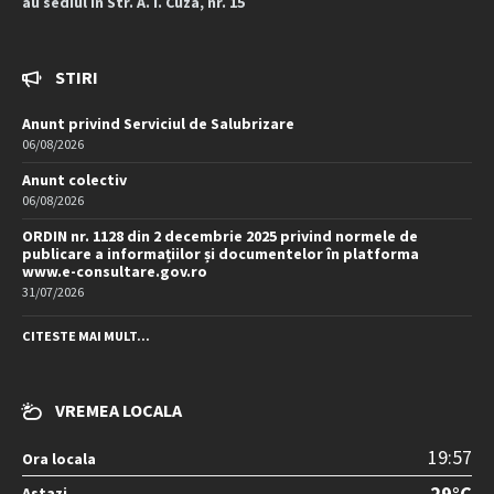
au sediul în Str. A. I. Cuza, nr. 15
STIRI
Anunt privind Serviciul de Salubrizare
06/08/2026
Anunt colectiv
06/08/2026
ORDIN nr. 1128 din 2 decembrie 2025 privind normele de
publicare a informațiilor și documentelor în platforma
www.e-consultare.gov.ro
31/07/2026
CITESTE MAI MULT...
VREMEA LOCALA
19:57
Ora locala
29°C
Astazi