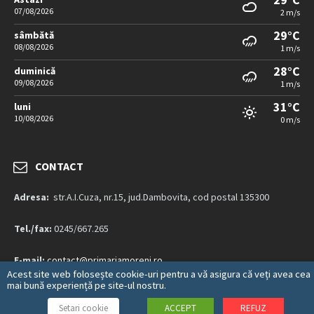
07/08/2026
2 m/s
29°C
sâmbătă
08/08/2026
1 m/s
28°C
duminică
09/08/2026
1 m/s
31°C
luni
10/08/2026
0 m/s
CONTACT
Adresa:
str.A.I.Cuza, nr.15, jud.Dambovita, cod postal 135300
Tel./fax:
0245/667.265
E-mail:
contact@primariamoreni.ro
Acest site web folosește cookie-uri pentru a vă asigura că veți avea cea
mai bună experiență pe site-ul nostru.
Mai multe detalii…
Setari cookie
ACCEPT
REFUZ