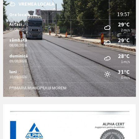
VREMEA LOCALA
19:57
Ora locala
29°C
Astazi
07/08/2026
2 m/s
29°C
sâmbătă
08/08/2026
1 m/s
28°C
duminică
09/08/2026
1 m/s
31°C
luni
10/08/2026
0 m/s
PRIMARIA MUNICIPIULUI MORENI