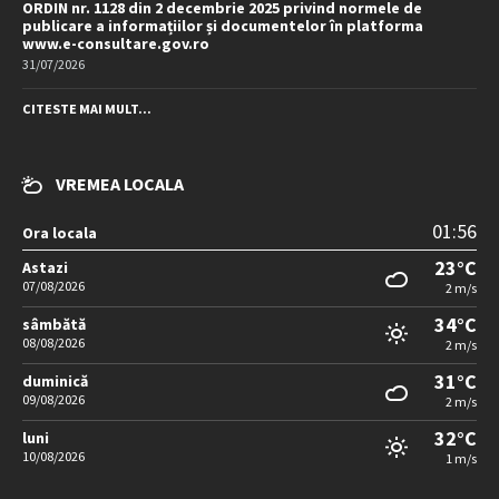
ORDIN nr. 1128 din 2 decembrie 2025 privind normele de
publicare a informațiilor și documentelor în platforma
www.e-consultare.gov.ro
31/07/2026
CITESTE MAI MULT...
VREMEA LOCALA
01:56
Ora locala
23°C
Astazi
07/08/2026
2 m/s
34°C
sâmbătă
08/08/2026
2 m/s
31°C
duminică
09/08/2026
2 m/s
32°C
luni
10/08/2026
1 m/s