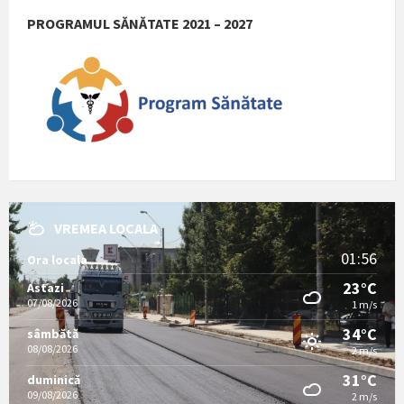
PROGRAMUL SĂNĂTATE 2021 – 2027
VREMEA LOCALA
01:56
Ora locala
23°C
Astazi
07/08/2026
1 m/s
34°C
sâmbătă
08/08/2026
2 m/s
31°C
duminică
09/08/2026
2 m/s