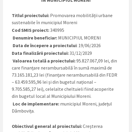
ÎN MUNICIPIUL MORENI
Titlul proiectului:
Promovarea mobilității urbane
sustenabile în municipiul Moreni
Cod SMIS proiect:
340995
Denumire beneficiar:
MUNICIPIUL MORENI
Data de începere a proiectului
: 19/06/2026
Data finalizării proiectului:
31/12/2029
Valoarea totală a proiectului:
95.827.067,09 lei, din
care finanțare nerambursabilă în sumă maximă de
73.165.181,23 lei (finanțare nerambursabilă din FEDR
– 63.459.595,96 lei și din bugetul național –
9.705.585,27 lei), celelalte cheltuieli fiind acoperite
din bugetul local al Municipiului Moreni.
Loc de implementare:
municipiul Moreni, județul
Dâmbovița.
Obiectivul general al proiectului:
Creșterea