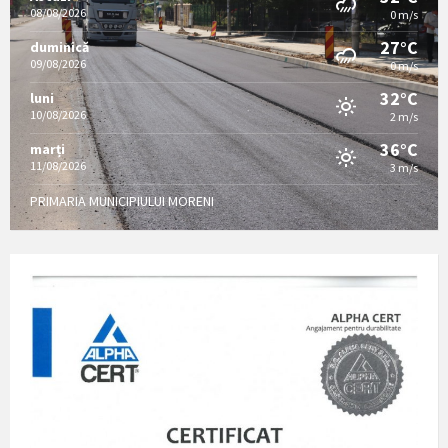
08/08/2026
0 m/s
27°C
duminică
09/08/2026
0 m/s
32°C
luni
10/08/2026
2 m/s
36°C
marți
11/08/2026
3 m/s
PRIMARIA MUNICIPIULUI MORENI