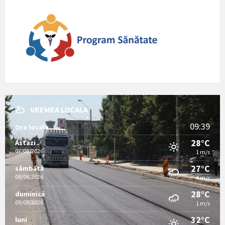
VREMEA LOCALA
09:39
Ora locala
28°C
Astazi
07/08/2026
1 m/s
27°C
sâmbătă
08/08/2026
4 m/s
28°C
duminică
09/08/2026
1 m/s
32°C
luni