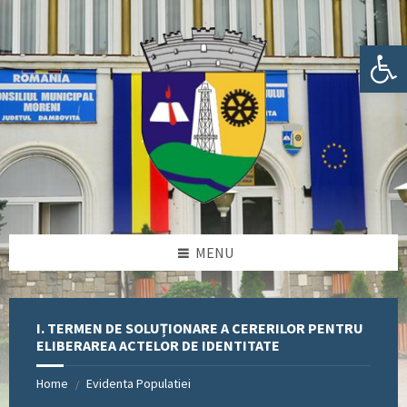
Skip
Skip
Skip
Skip
to
to
to
to
content
left
right
footer
Deschide bara de unelte
sidebar
sidebar
MENU
I. TERMEN DE SOLUȚIONARE A CERERILOR PENTRU
ELIBERAREA ACTELOR DE IDENTITATE
Home
Evidenta Populatiei
/