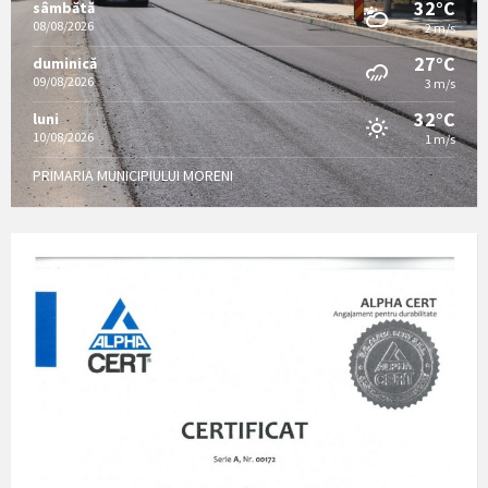
32°C
sâmbătă
08/08/2026
2 m/s
27°C
duminică
09/08/2026
3 m/s
32°C
luni
10/08/2026
1 m/s
PRIMARIA MUNICIPIULUI MORENI