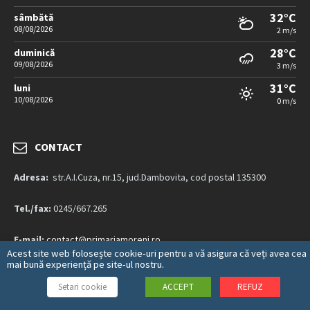
32°C
sâmbătă
08/08/2026
2 m/s
28°C
duminică
09/08/2026
3 m/s
31°C
luni
10/08/2026
0 m/s
CONTACT
Adresa:
str.A.I.Cuza, nr.15, jud.Dambovita, cod postal 135300
Tel./fax:
0245/667.265
E-mail:
contact@primariamoreni.ro
Acest site web folosește cookie-uri pentru a vă asigura că veți avea cea
mai bună experiență pe site-ul nostru.
Mai multe detalii…
Setari cookie
ACCEPT
REFUZ