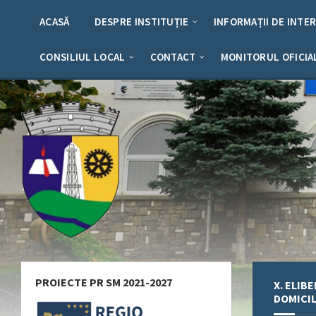
Skip
Skip
Skip
Skip
to
to
to
to
ACASĂ
DESPRE INSTITUȚIE
INFORMAȚII DE INTE
content
left
right
footer
sidebar
sidebar
CONSILIUL LOCAL
CONTACT
MONITORUL OFICIA
PROIECTE PR SM 2021-2027
X. ELIB
DOMICIL