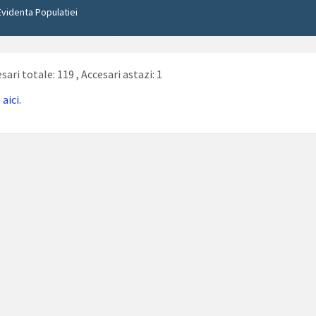
Evidenta Populatiei
sari totale: 119
, Accesari astazi: 1
e
aici.