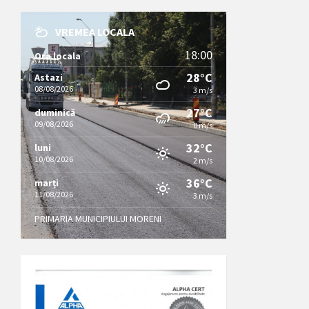
VREMEA LOCALA
18:00
Ora locala
28°C
Astazi
08/08/2026
3 m/s
27°C
duminică
09/08/2026
0 m/s
32°C
luni
10/08/2026
2 m/s
36°C
marți
11/08/2026
3 m/s
PRIMARIA MUNICIPIULUI MORENI