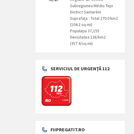
Subregiunea Médio Tejo
District Santarém
Suprafaţa - Total 270.0 km2
(104.2 sq mi)
Populaţia 37,155
Densitatea 138/km2
(357.4/sq mi)
SERVICIUL DE URGENȚĂ 112
FIIPREGATIT.RO