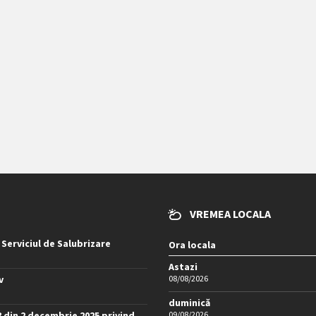
VREMEA LOCALA
 Serviciul de Salubrizare
Ora locala
Astazi
v
08/08/2026
duminică
8 din 2 decembrie 2025 privind
09/08/2026