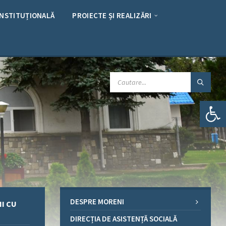
INSTITUȚIONALĂ
PROIECTE ȘI REALIZĂRI
CAUTARE:
Deschide bara de unelte
DESPRE MORENI
NI CU
DIRECȚIA DE ASISTENȚĂ SOCIALĂ