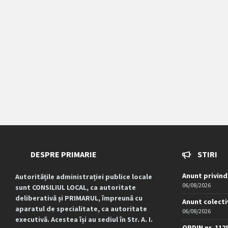
DESPRE PRIMARIE
STIRI
Anunt privind
Autoritățile administrației publice locale
06/08/2026
sunt CONSILIUL LOCAL, ca autoritate
deliberativă și PRIMARUL, împreună cu
Anunt colecti
aparatul de specialitate, ca autoritate
06/08/2026
executivă. Acestea își au sediul în Str. A. I.
ORDIN nr. 112