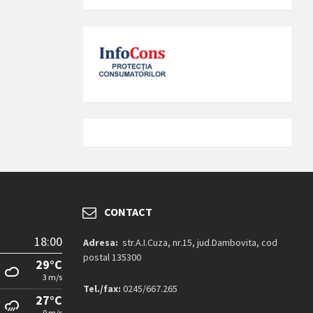
CONTACT
18:00
Adresa:
str.A.I.Cuza, nr.15, jud.Dambovita, cod
postal 135300
29°C
3 m/s
Tel./fax:
0245/667.265
27°C
0 m/s