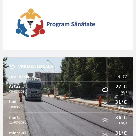
VREMEA LOCALA
19:02
Ora locala
27°C
Astazi
09/08/2026
0 m/s
31°C
luni
10/08/2026
2 m/s
36°C
marți
11/08/2026
1 m/s
31°C
miercuri