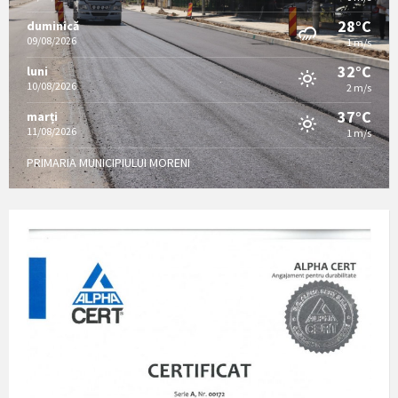
28°C
duminică
09/08/2026
1 m/s
32°C
luni
10/08/2026
2 m/s
37°C
marți
11/08/2026
1 m/s
PRIMARIA MUNICIPIULUI MORENI