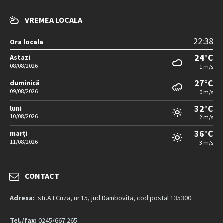
VREMEA LOCALA
22:38
Ora locala
24°C
Astazi
08/08/2026
1 m/s
27°C
duminică
09/08/2026
0 m/s
32°C
luni
10/08/2026
2 m/s
36°C
marți
11/08/2026
3 m/s
CONTACT
Adresa:
str.A.I.Cuza, nr.15, jud.Dambovita, cod postal 135300
Tel./fax:
0245/667.265