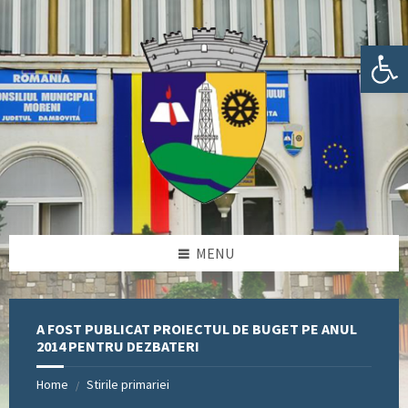
Skip
Skip
Skip
Skip
to
to
to
to
content
left
right
footer
Deschide bara de unelte
sidebar
sidebar
MENU
A FOST PUBLICAT PROIECTUL DE BUGET PE ANUL
2014 PENTRU DEZBATERI
Home
Stirile primariei
/