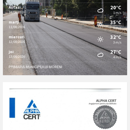
20°C
Astazi
10/08/2026
1 m/s
35°C
marți
11/08/2026
1 m/s
32°C
miercuri
12/08/2026
3 m/s
27°C
joi
13/08/2026
4 m/s
PRIMARIA MUNICIPIULUI MORENI