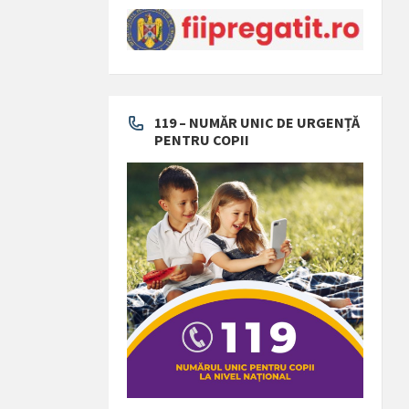
119 – NUMĂR UNIC DE URGENȚĂ
PENTRU COPII