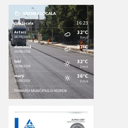
VREMEA LOCALA
16:23
Ora locala
32°C
Astazi
08/08/2026
0 m/s
27°C
duminică
09/08/2026
0 m/s
32°C
luni
10/08/2026
2 m/s
36°C
marți
11/08/2026
3 m/s
PRIMARIA MUNICIPIULUI MORENI