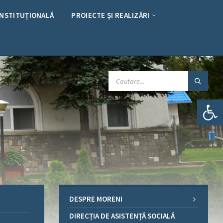
INSTITUȚIONALĂ
PROIECTE ȘI REALIZĂRI
CAUTARE:
Deschide bara de unelte
DESPRE MORENI
DIRECȚIA DE ASISTENȚĂ SOCIALĂ