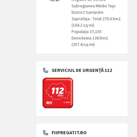
Subregiunea Médio Tejo
District Santarém
Suprafaţa - Total 270.0 km2
(104.2 sq mi)
Populaţia 37,155
Densitatea 138/km2
(357.4/sq mi)
SERVICIUL DE URGENȚĂ 112
FIIPREGATIT.RO