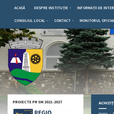
Skip
Skip
Skip
Skip
to
to
to
to
ACASĂ
DESPRE INSTITUȚIE
INFORMAȚII DE INTE
content
left
right
footer
sidebar
sidebar
CONSILIUL LOCAL
CONTACT
MONITORUL OFICIA
PROIECTE PR SM 2021-2027
ACHIZIȚ
Home
/