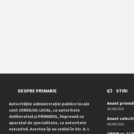
DESPRE PRIMARIE
STIRI
Anunt privind
Autoritățile administrației publice locale
06/08/2026
sunt CONSILIUL LOCAL, ca autoritate
deliberativă și PRIMARUL, împreună cu
Anunt colecti
aparatul de specialitate, ca autoritate
06/08/2026
executivă. Acestea își au sediul în Str. A. I.
ORDIN nr. 112