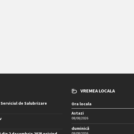
VREMEA LOCALA
 Serviciul de Salubrizare
Ora locala
Astazi
v
08/08/2026
duminică
8 din 2 decembrie 2025 privind
09/08/2026