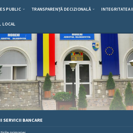
RES PUBLIC
TRANSPARENȚĂ DECIZIONALĂ
INTEGRITATEA 
L LOCAL
II SERVICII BANCARE
Stirile primariei