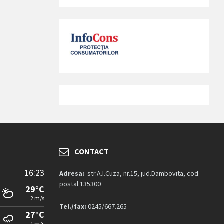
CONTACT
16:23
Adresa:
str.A.I.Cuza, nr.15, jud.Dambovita, cod
postal 135300
29°C
2 m/s
Tel./fax:
0245/667.265
27°C
1 m/s