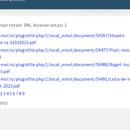
sari totale: 306
, Accesari astazi: 1
emol.ro/pluginfile.php/1/local_emol/document/59267/Situatii-
re-la-31032023.pdf
emol.ro/pluginfile.php/1/local_emol/document/59477/Plati-rest
3
emol.ro/pluginfile.php/1/local_emol/document/59488/Buget-loc
3.pdf
emol.ro/pluginfile.php/1/local_emol/document/59491/Lista-de-in
l-2023.pdf
2
3
4
5
6
7
8
9
/2023