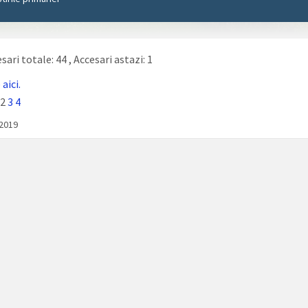
sari totale: 44
, Accesari astazi: 1
e
aici.
2
3
4
/2019