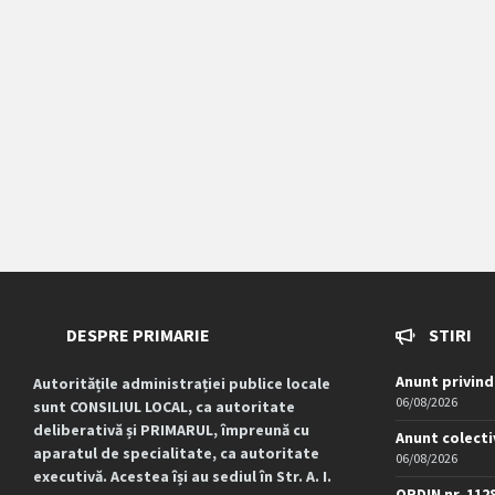
DESPRE PRIMARIE
STIRI
Anunt privind
Autoritățile administrației publice locale
06/08/2026
sunt CONSILIUL LOCAL, ca autoritate
deliberativă și PRIMARUL, împreună cu
Anunt colecti
aparatul de specialitate, ca autoritate
06/08/2026
executivă. Acestea își au sediul în Str. A. I.
ORDIN nr. 112