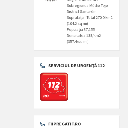
Subregiunea Médio Tejo
District Santarém
Suprafaţa - Total 270.0 km2
(104.2 sq mi)
Populaţia 37,155
Densitatea 138/km2
(357.4/sq mi)
SERVICIUL DE URGENȚĂ 112
FIIPREGATIT.RO