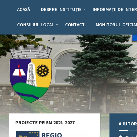
Skip
Skip
Skip
Skip
to
to
to
to
ACASĂ
DESPRE INSTITUȚIE
INFORMAȚII DE INTE
content
left
right
footer
sidebar
sidebar
CONSILIUL LOCAL
CONTACT
MONITORUL OFICIA
PROIECTE PR SM 2021-2027
AJUTOR 
Home
/