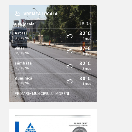
VREMEA LOCALA
18:05
Ora locala
32°C
Astazi
06/08/2026
4 m/s
27°C
vineri
07/08/2026
5 m/s
32°C
sâmbătă
08/08/2026
3 m/s
30°C
duminică
09/08/2026
1 m/s
PRIMARIA MUNICIPIULUI MORENI