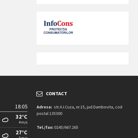
CONTACT
18:05
Adresa:
str.A.I.Cuza, nr.15, jud.Dambovita, cod
postal 135300
32°C
4 m/s
Tel./fax:
0245/667.265
27°C
5 m/s