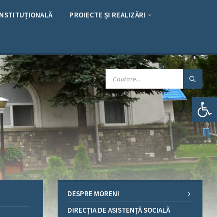
INSTITUȚIONALĂ
PROIECTE ȘI REALIZĂRI
CAUTARE:
Deschide bara de unelte
DESPRE MORENI
DIRECȚIA DE ASISTENȚĂ SOCIALĂ