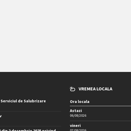
VREMEA LOCALA
 Serviciul de Salubrizare
Ora locala
Astazi
v
06/08/2026
vineri
8 din 2 decembrie 2025 privind
07/08/2026