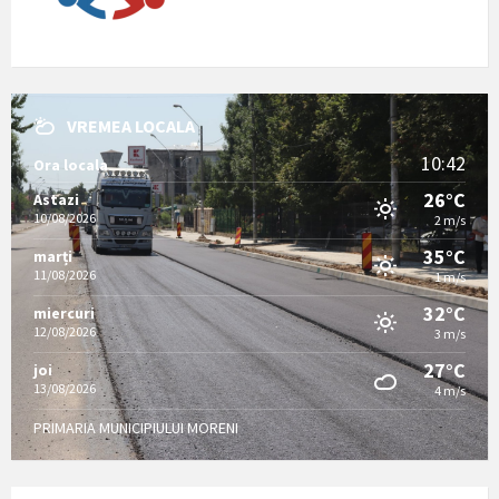
VREMEA LOCALA
10:42
Ora locala
26°C
Astazi
10/08/2026
2 m/s
35°C
marți
11/08/2026
1 m/s
32°C
miercuri
12/08/2026
3 m/s
27°C
joi
13/08/2026
4 m/s
PRIMARIA MUNICIPIULUI MORENI