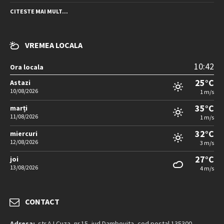
CITESTE MAI MULT...
VREMEA LOCALA
10:42
Ora locala
25°C
Astazi
10/08/2026
1 m/s
35°C
marți
11/08/2026
1 m/s
32°C
miercuri
12/08/2026
3 m/s
27°C
joi
13/08/2026
4 m/s
CONTACT
Adresa:
str.A.I.Cuza, nr.15, jud.Dambovita, cod postal 135300