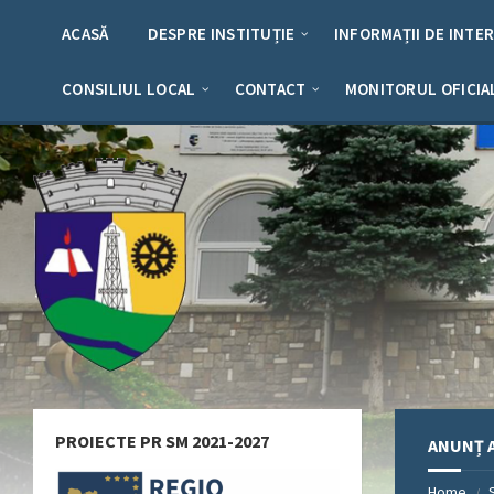
Skip
Skip
Skip
Skip
to
to
to
to
ACASĂ
DESPRE INSTITUȚIE
INFORMAȚII DE INTE
content
left
right
footer
sidebar
sidebar
CONSILIUL LOCAL
CONTACT
MONITORUL OFICIA
PROIECTE PR SM 2021-2027
ANUNȚ 
Home
/