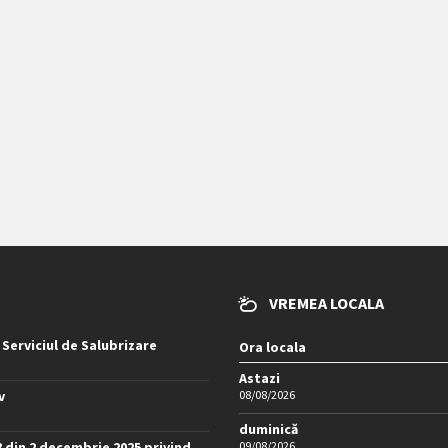
VREMEA LOCALA
 Serviciul de Salubrizare
Ora locala
Astazi
v
08/08/2026
duminică
8 din 2 decembrie 2025 privind
09/08/2026