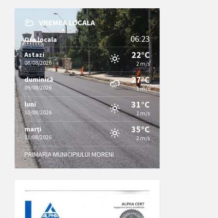
VREMEA LOCALA
06:23
Ora locala
22°C
Astazi
08/08/2026
2 m/s
27°C
duminică
09/08/2026
1 m/s
31°C
luni
10/08/2026
1 m/s
35°C
marți
11/08/2026
2 m/s
PRIMARIA MUNICIPIULUI MORENI