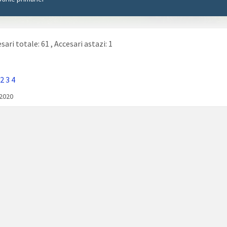
sari totale: 61
, Accesari astazi: 1
2
3
4
/2020