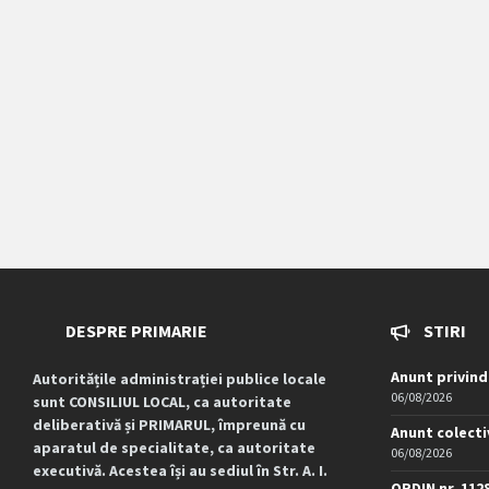
DESPRE PRIMARIE
STIRI
Anunt privind
Autoritățile administrației publice locale
06/08/2026
sunt CONSILIUL LOCAL, ca autoritate
deliberativă și PRIMARUL, împreună cu
Anunt colecti
aparatul de specialitate, ca autoritate
06/08/2026
executivă. Acestea își au sediul în Str. A. I.
ORDIN nr. 112