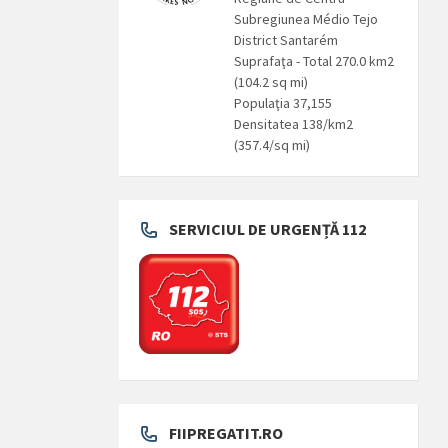
Subregiunea Médio Tejo
District Santarém
Suprafaţa - Total 270.0 km2
(104.2 sq mi)
Populaţia 37,155
Densitatea 138/km2
(357.4/sq mi)
SERVICIUL DE URGENȚĂ 112
FIIPREGATIT.RO