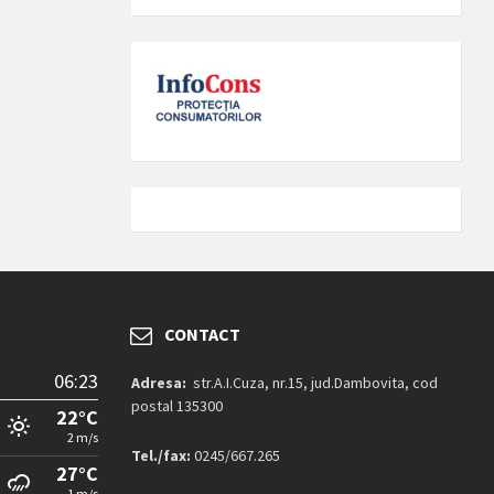
CONTACT
06:23
Adresa:
str.A.I.Cuza, nr.15, jud.Dambovita, cod
postal 135300
22°C
2 m/s
Tel./fax:
0245/667.265
27°C
1 m/s