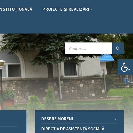
INSTITUȚIONALĂ
PROIECTE ȘI REALIZĂRI
CAUTARE:
Deschide bara de unelte
DESPRE MORENI
DIRECȚIA DE ASISTENȚĂ SOCIALĂ