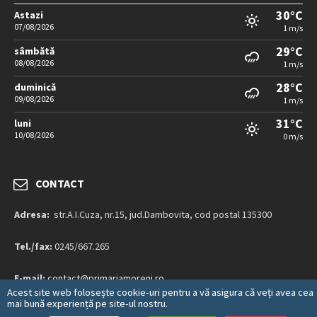
30°C
Astazi
07/08/2026
1 m/s
29°C
sâmbătă
08/08/2026
1 m/s
28°C
duminică
09/08/2026
1 m/s
31°C
luni
10/08/2026
0 m/s
CONTACT
Adresa:
str.A.I.Cuza, nr.15, jud.Dambovita, cod postal 135300
Tel./fax:
0245/667.265
E-mail:
contact@primariamoreni.ro
Acest site web folosește cookie-uri pentru a vă asigura că veți avea cea
mai bună experiență pe site-ul nostru.
Mai multe detalii…