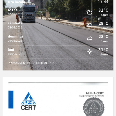
17:44
Ora locala
31°C
Astazi
07/08/2026
5 m/s
29°C
sâmbătă
08/08/2026
1 m/s
28°C
duminică
09/08/2026
1 m/s
31°C
luni
10/08/2026
0 m/s
PRIMARIA MUNICIPIULUI MORENI