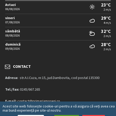
23°C
Astazi
06/08/2026
2 m/s
29°C
vineri
07/08/2026
4 m/s
32°C
sâmbătă
08/08/2026
2 m/s
28°C
duminică
09/08/2026
2 m/s
CONTACT
Adresa:
str.A.I.Cuza, nr.15, jud.Dambovita, cod postal 135300
Tel./fax:
0245/667.265
E-mail:
contact@primariamoreni.ro
Acest site web folosește cookie-uri pentru a vă asigura că veți avea cea
mai bună experiență pe site-ul nostru.
Mai multe detalii…