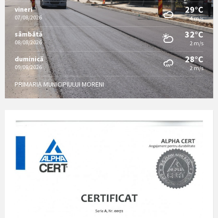
29°C
vineri
07/08/2026
4 m/s
32°C
sâmbătă
08/08/2026
2 m/s
28°C
duminică
09/08/2026
2 m/s
PRIMARIA MUNICIPIULUI MORENI