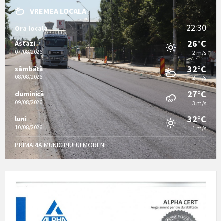
VREMEA LOCALA
22:30
Ora locala
26°C
Astazi
07/08/2026
2 m/s
32°C
sâmbătă
08/08/2026
2 m/s
27°C
duminică
09/08/2026
3 m/s
32°C
luni
10/08/2026
1 m/s
PRIMARIA MUNICIPIULUI MORENI