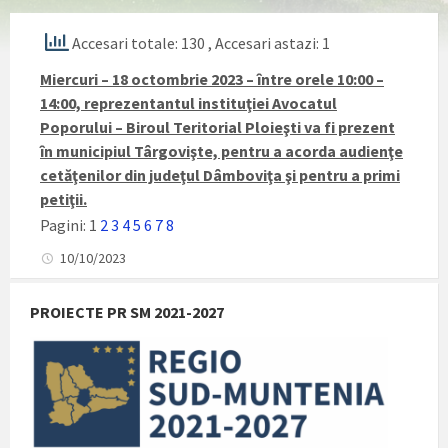
Accesari totale: 130
, Accesari astazi: 1
Miercuri – 18 octombrie 2023 – între orele 10:00 –
14:00, reprezentantul instituţiei Avocatul
Poporului – Biroul Teritorial Ploieşti va fi prezent
în municipiul Târgovişte, pentru a acorda audienţe
cetăţenilor din judeţul
Dâmboviţa
şi pentru a primi
petiţii.
Pagini:
1
2
3
4
5
6
7
8
10/10/2023
PROIECTE PR SM 2021-2027