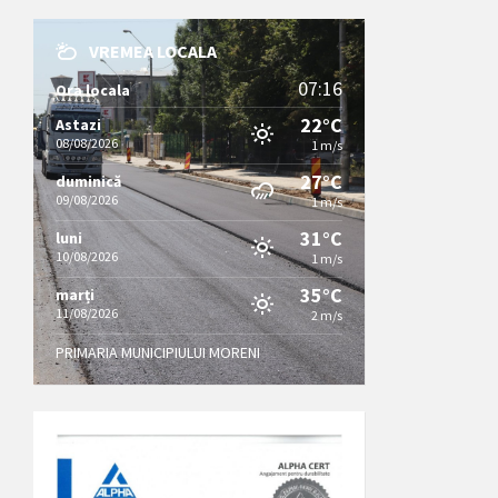
VREMEA LOCALA
07:16
Ora locala
22°C
Astazi
08/08/2026
1 m/s
27°C
duminică
09/08/2026
1 m/s
31°C
luni
10/08/2026
1 m/s
35°C
marți
11/08/2026
2 m/s
PRIMARIA MUNICIPIULUI MORENI