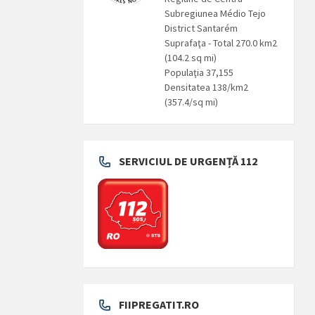
Subregiunea Médio Tejo
District Santarém
Suprafaţa - Total 270.0 km2
(104.2 sq mi)
Populaţia 37,155
Densitatea 138/km2
(357.4/sq mi)
SERVICIUL DE URGENȚĂ 112
FIIPREGATIT.RO