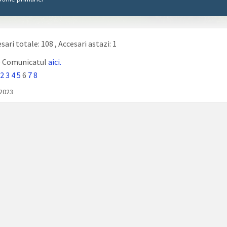
sari totale: 108
, Accesari astazi: 1
e Comunicatul
aici.
2
3
4
5
6
7
8
/2023