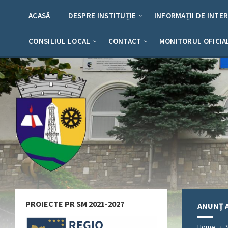
Skip
Skip
Skip
Skip
to
to
to
to
ACASĂ
DESPRE INSTITUȚIE
INFORMAȚII DE INTE
content
left
right
footer
sidebar
sidebar
CONSILIUL LOCAL
CONTACT
MONITORUL OFICIA
PROIECTE PR SM 2021-2027
ANUNȚ 
Home
/