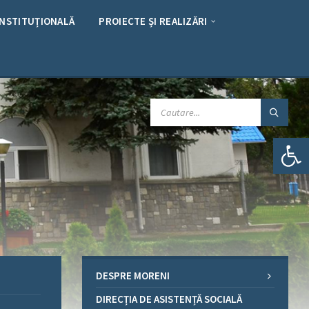
INSTITUȚIONALĂ
PROIECTE ȘI REALIZĂRI
CAUTARE:
Deschide bara de unelte
DESPRE MORENI
DIRECȚIA DE ASISTENȚĂ SOCIALĂ