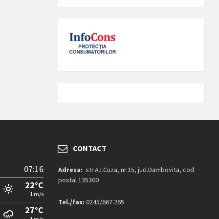
CONTACT
07:16
Adresa:
str.A.I.Cuza, nr.15, jud.Dambovita, cod
postal 135300
22°C
1 m/s
Tel./fax:
0245/667.265
27°C
1 m/s