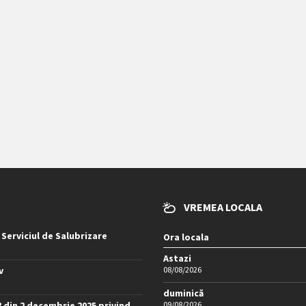
VREMEA LOCALA
 Serviciul de Salubrizare
Ora locala
Astazi
v
08/08/2026
duminică
8 din 2 decembrie 2025 privind
09/08/2026