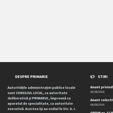
DESPRE PRIMARIE
STIRI
Anunt privind
Autoritățile administrației publice locale
06/08/2026
sunt CONSILIUL LOCAL, ca autoritate
deliberativă și PRIMARUL, împreună cu
Anunt colecti
aparatul de specialitate, ca autoritate
06/08/2026
executivă. Acestea își au sediul în Str. A. I.
ORDIN nr. 112