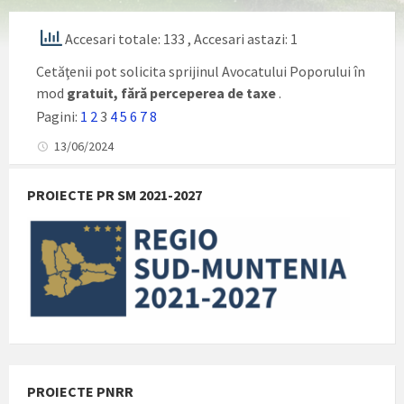
Accesari totale: 133
, Accesari astazi: 1
Cetăţenii pot solicita sprijinul Avocatului Poporului în
mod
gratuit, fără perceperea de taxe
.
Pagini:
1
2
3
4
5
6
7
8
13/06/2024
PROIECTE PR SM 2021-2027
PROIECTE PNRR