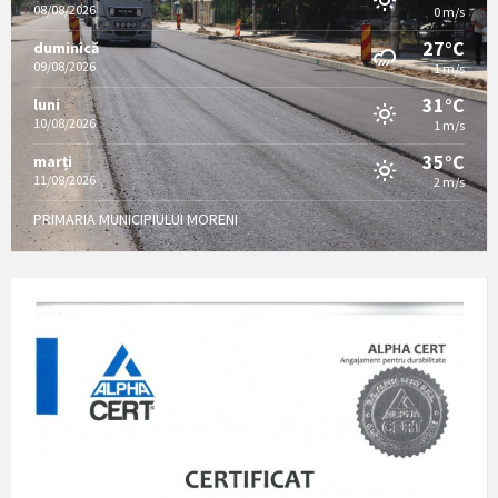
08/08/2026
0 m/s
27°C
duminică
09/08/2026
1 m/s
31°C
luni
10/08/2026
1 m/s
35°C
marți
11/08/2026
2 m/s
PRIMARIA MUNICIPIULUI MORENI