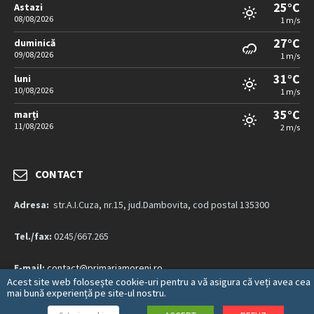
25°C
Astazi
08/08/2026
1 m/s
27°C
duminică
09/08/2026
1 m/s
31°C
luni
10/08/2026
1 m/s
35°C
marți
11/08/2026
2 m/s
CONTACT
Adresa:
str.A.I.Cuza, nr.15, jud.Dambovita, cod postal 135300
Tel./fax:
0245/667.265
E-mail:
contact@primariamoreni.ro
Acest site web folosește cookie-uri pentru a vă asigura că veți avea cea
mai bună experiență pe site-ul nostru.
Mai multe detalii…