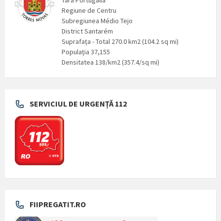
Tara Portugalia
Regiune de Centru
Subregiunea Médio Tejo
District Santarém
Suprafaţa - Total 270.0 km2 (104.2 sq mi)
Populaţia 37,155
Densitatea 138/km2 (357.4/sq mi)
SERVICIUL DE URGENȚĂ 112
FIIPREGATIT.RO