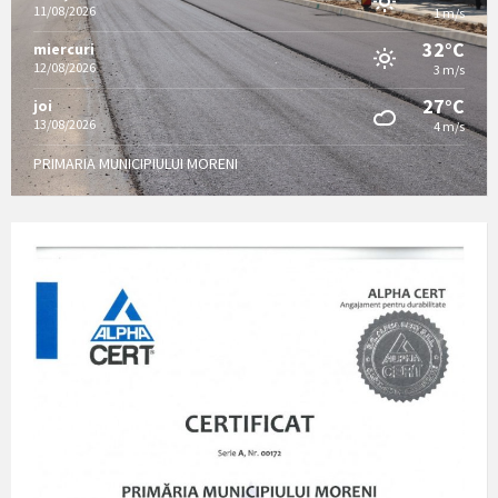
11/08/2026
1 m/s
32°C
miercuri
12/08/2026
3 m/s
27°C
joi
13/08/2026
4 m/s
PRIMARIA MUNICIPIULUI MORENI