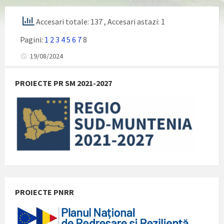
Accesari totale: 137
, Accesari astazi: 1
Pagini:
1
2
3
4
5
6
7
8
19/08/2024
PROIECTE PR SM 2021-2027
PROIECTE PNRR