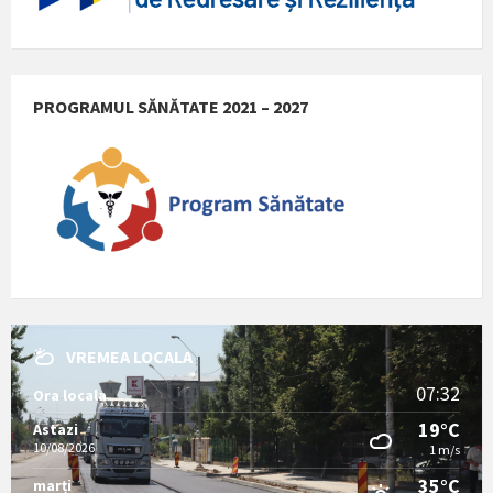
PROGRAMUL SĂNĂTATE 2021 – 2027
VREMEA LOCALA
07:32
Ora locala
19°C
Astazi
10/08/2026
1 m/s
35°C
marți