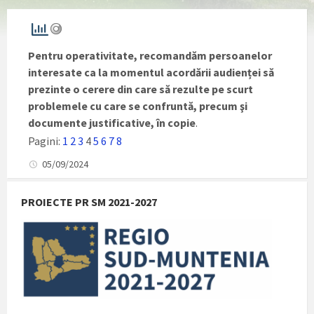
Pentru operativitate, recomandăm persoanelor
interesate ca la momentul acordării audienței să
prezinte o cerere din care să rezulte pe scurt
problemele cu care se confruntă, precum şi
documente justificative, în copie
.
Pagini:
1
2
3
4
5
6
7
8
05/09/2024
PROIECTE PR SM 2021-2027