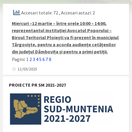
Accesari totale: 72
, Accesari astazi: 2
Miercuri –12 martie – între orele 10:00 – 14:00,
reprezentantul instituţiei Avocatul Poporului –
Biroul Teritorial Ploieşti va fi prezent în municipiul
Târgovişte, pentru a acorda audienţe cetăţenilor
din judeţul
Dâmbovița
şi pentru a primi petiţii.
Pagini:
1
2
3
4
5
6
7
8
11/03/2025
PROIECTE PR SM 2021-2027