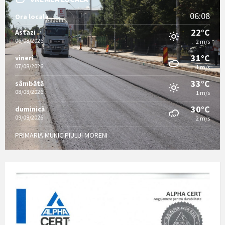
06:08
Ora locala
22°C
Astazi
06/08/2026
2 m/s
31°C
vineri
07/08/2026
1 m/s
33°C
sâmbătă
08/08/2026
1 m/s
30°C
duminică
09/08/2026
2 m/s
PRIMARIA MUNICIPIULUI MORENI