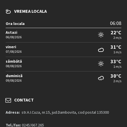
VREMEA LOCALA
06:08
Ora locala
22°C
Astazi
06/08/2026
2 m/s
31°C
vineri
07/08/2026
1 m/s
33°C
sâmbătă
08/08/2026
1 m/s
30°C
duminică
09/08/2026
2 m/s
CONTACT
Adresa:
str.A.I.Cuza, nr.15, jud.Dambovita, cod postal 135300
Tel./fax:
0245/667.265