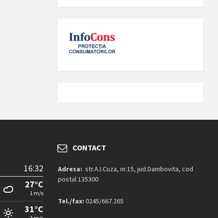
CONTACT
16:32
Adresa:
str.A.I.Cuza, nr.15, jud.Dambovita, cod
postal 135300
27°C
1 m/s
Tel./fax:
0245/667.265
31°C
2 m/s