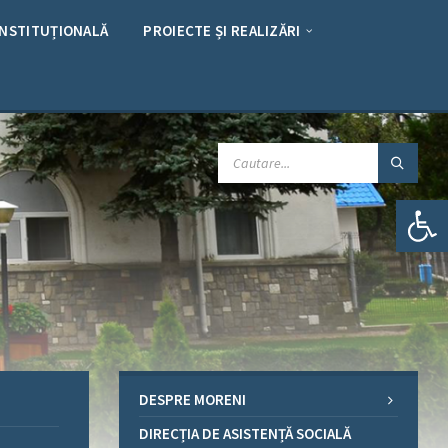
INSTITUȚIONALĂ
PROIECTE ȘI REALIZĂRI
CAUTARE:
Deschide bara de unelte
DESPRE MORENI
DIRECȚIA DE ASISTENȚĂ SOCIALĂ