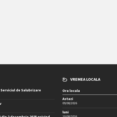
VREMEA LOCALA
 Serviciul de Salubrizare
Ora locala
Astazi
v
09/08/2026
luni
8 din 2 decembrie 2025 privind
10/08/2026