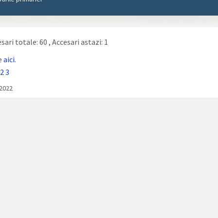
sari totale: 60
, Accesari astazi: 1
e
aici.
2
3
/2022