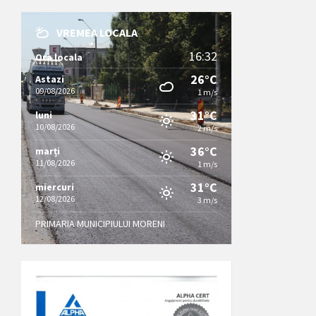
VREMEA LOCALA
16:32
Ora locala
26°C
Astazi
09/08/2026
1 m/s
31°C
luni
10/08/2026
2 m/s
36°C
marți
11/08/2026
1 m/s
31°C
miercuri
12/08/2026
3 m/s
PRIMARIA MUNICIPIULUI MORENI