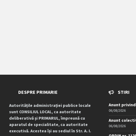
DESPRE PRIMARIE
STIRI
Anunt privind
Autoritățile administrației publice locale
06/08/2026
sunt CONSILIUL LOCAL, ca autoritate
deliberativă și PRIMARUL, împreună cu
Anunt colecti
aparatul de specialitate, ca autoritate
06/08/2026
executivă. Acestea își au sediul în Str. A. I.
ORDIN nr. 112