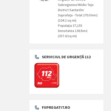
Subregiunea Médio Tejo
District Santarém
Suprafaţa - Total 270.0 km2
(104.2 sq mi)
Populaţia 37,155
Densitatea 138/km2
(357.4/sq mi)
SERVICIUL DE URGENȚĂ 112
FIIPREGATIT.RO