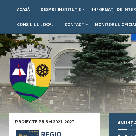
Skip
Skip
Skip
Skip
to
to
to
to
ACASĂ
DESPRE INSTITUȚIE
INFORMAȚII DE INTE
content
left
right
footer
sidebar
sidebar
CONSILIUL LOCAL
CONTACT
MONITORUL OFICIA
PROIECTE PR SM 2021-2027
ANUNȚ 
Home
/