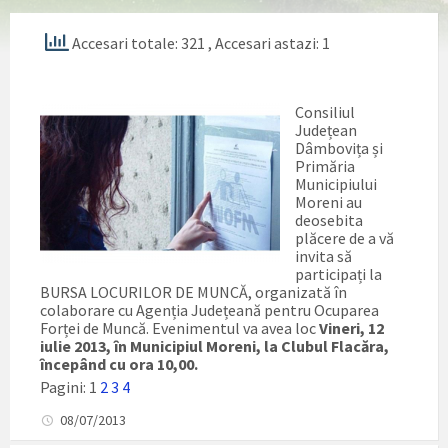
Accesari totale: 321
, Accesari astazi: 1
Consiliul
Județean
Dâmbovița și
Primăria
Municipiului
Moreni au
deosebita
plăcere de a vă
invita să
participați la
BURSA LOCURILOR DE MUNCĂ, organizată în
colaborare cu Agenția Județeană pentru Ocuparea
Forței de Muncă. Evenimentul va avea loc
Vineri, 12
iulie 2013, în Municipiul Moreni, la Clubul Flacăra,
începând cu ora 10,00.
Pagini:
1
2
3
4
08/07/2013