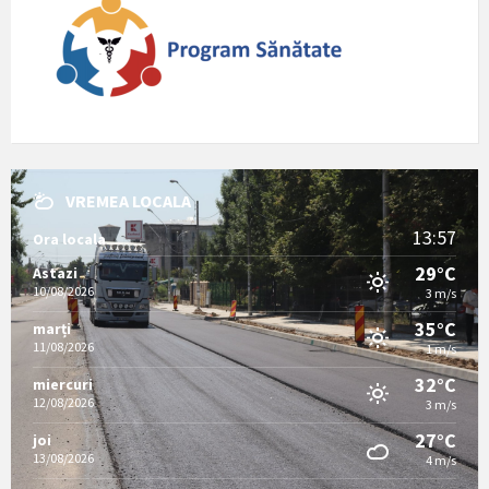
VREMEA LOCALA
13:57
Ora locala
29°C
Astazi
10/08/2026
3 m/s
35°C
marți
11/08/2026
1 m/s
32°C
miercuri
12/08/2026
3 m/s
27°C
joi
13/08/2026
4 m/s