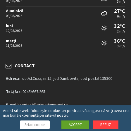
08/08/2026
3 m/s
27°C
duminică
09/08/2026
0 m/s
32°C
luni
10/08/2026
2 m/s
36°C
marți
11/08/2026
3 m/s
CONTACT
Adresa:
str.A.I.Cuza, nr.15, jud.Dambovita, cod postal 135300
Tel./fax:
0245/667.265
E-mail:
contact@primariamoreni.ro
Acest site web folosește cookie-uri pentru a vă asigura că veți avea cea
mai bună experiență pe site-ul nostru.
Mai multe detalii…
Setari cookie
ACCEPT
REFUZ