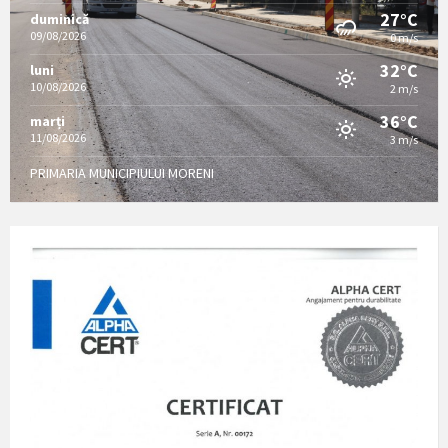
27°C
duminică
09/08/2026
0 m/s
32°C
luni
10/08/2026
2 m/s
36°C
marți
11/08/2026
3 m/s
PRIMARIA MUNICIPIULUI MORENI