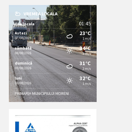
VREMEA LOCALA
01:45
Ora locala
23°C
Astazi
07/08/2026
1 m/s
34°C
sâmbătă
08/08/2026
2 m/s
31°C
duminică
09/08/2026
2 m/s
32°C
luni
10/08/2026
1 m/s
PRIMARIA MUNICIPIULUI MORENI