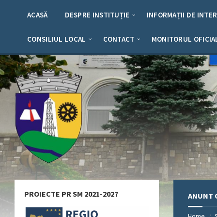
Skip
Skip
Skip
Skip
to
to
to
to
ACASĂ
DESPRE INSTITUȚIE
INFORMAȚII DE INTE
content
left
right
footer
sidebar
sidebar
CONSILIUL LOCAL
CONTACT
MONITORUL OFICIA
PROIECTE PR SM 2021-2027
ANUNT C
Home
/