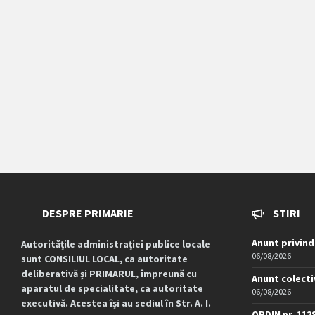
DESPRE PRIMARIE
STIRI
Anunt privind
Autoritățile administrației publice locale
06/08/2026
sunt CONSILIUL LOCAL, ca autoritate
deliberativă și PRIMARUL, împreună cu
Anunt colecti
aparatul de specialitate, ca autoritate
06/08/2026
executivă. Acestea își au sediul în Str. A. I.
ORDIN nr. 112