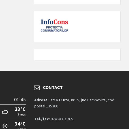
CONTACT
01:45
Adresa:
str.A.I.Cuza, nr.15, jud.Dambovita, cod
postal 135300
23°C
2 m/s
Tel./fax:
0245/667.265
34°C
2 m/s