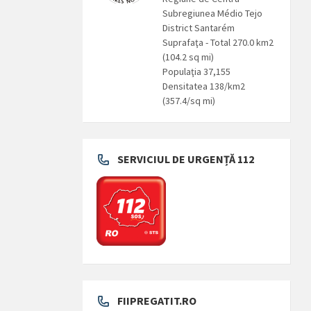
Subregiunea Médio Tejo
District Santarém
Suprafaţa - Total 270.0 km2
(104.2 sq mi)
Populaţia 37,155
Densitatea 138/km2
(357.4/sq mi)
SERVICIUL DE URGENȚĂ 112
FIIPREGATIT.RO