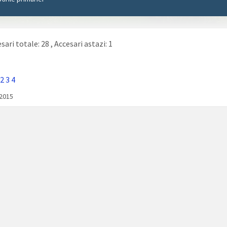
sari totale: 28
, Accesari astazi: 1
2
3
4
/2015