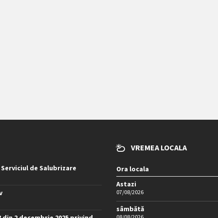
VREMEA LOCALA
 Serviciul de Salubrizare
Ora locala
Astazi
v
07/08/2026
sâmbătă
8 din 2 decembrie 2025 privind
08/08/2026