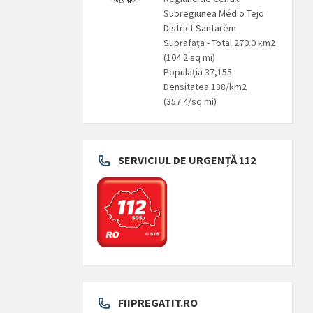
Subregiunea Médio Tejo
District Santarém
Suprafaţa - Total 270.0 km2
(104.2 sq mi)
Populaţia 37,155
Densitatea 138/km2
(357.4/sq mi)
SERVICIUL DE URGENȚĂ 112
FIIPREGATIT.RO