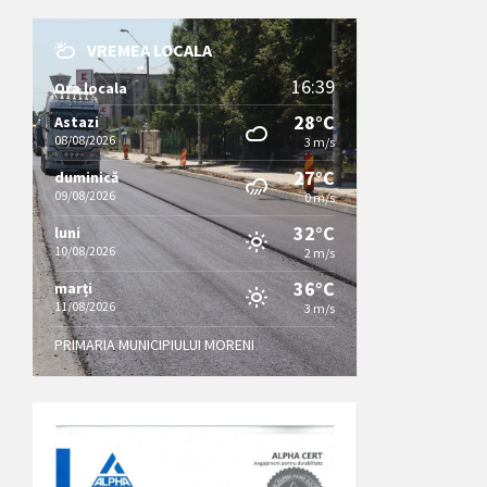
VREMEA LOCALA
16:39
Ora locala
28°C
Astazi
08/08/2026
3 m/s
27°C
duminică
09/08/2026
0 m/s
32°C
luni
10/08/2026
2 m/s
36°C
marți
11/08/2026
3 m/s
PRIMARIA MUNICIPIULUI MORENI