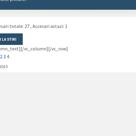
sari totale: 27
, Accesari astazi: 1
lumn_text][/vc_column][/vc_row]
2
3
4
/2015