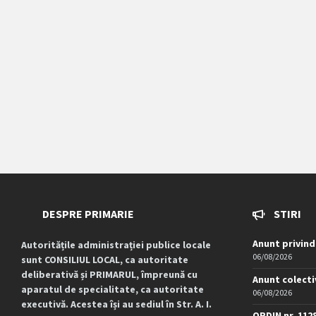
DESPRE PRIMARIE
STIRI
Anunt privind
Autoritățile administrației publice locale
06/08/2026
sunt CONSILIUL LOCAL, ca autoritate
deliberativă și PRIMARUL, împreună cu
Anunt colecti
aparatul de specialitate, ca autoritate
06/08/2026
executivă. Acestea își au sediul în Str. A. I.
ORDIN nr. 112