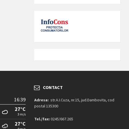
CONTACT
16:39
Adresa:
str.A.I.Cuza, nr.15, jud.Dambovita, cod
postal 135300
27°C
3 m/s
Tel./fax:
0245/667.265
27°C
0 m/s