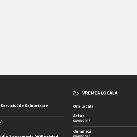
VREMEA LOCALA
 Serviciul de Salubrizare
Ora locala
Astazi
v
08/08/2026
duminică
8 din 2 decembrie 2025 privind
09/08/2026