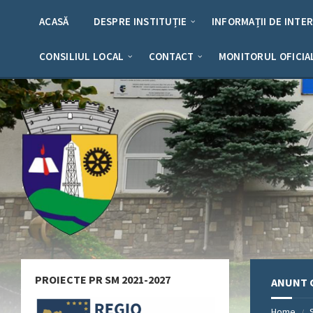
Skip
Skip
Skip
Skip
to
to
to
to
ACASĂ
DESPRE INSTITUȚIE
INFORMAȚII DE INTE
content
left
right
footer
sidebar
sidebar
CONSILIUL LOCAL
CONTACT
MONITORUL OFICIA
PROIECTE PR SM 2021-2027
ANUNT C
Home
/