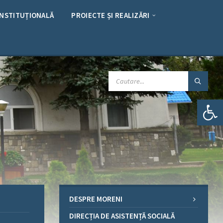
INSTITUȚIONALĂ
PROIECTE ȘI REALIZĂRI
CAUTARE:
Deschide bara de unelte
DESPRE MORENI
DIRECȚIA DE ASISTENȚĂ SOCIALĂ