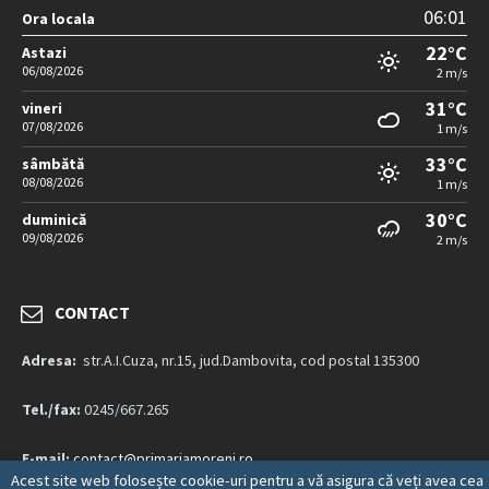
06:01
Ora locala
22°C
Astazi
06/08/2026
2 m/s
31°C
vineri
07/08/2026
1 m/s
33°C
sâmbătă
08/08/2026
1 m/s
30°C
duminică
09/08/2026
2 m/s
CONTACT
Adresa:
str.A.I.Cuza, nr.15, jud.Dambovita, cod postal 135300
Tel./fax:
0245/667.265
E-mail:
contact@primariamoreni.ro
Acest site web folosește cookie-uri pentru a vă asigura că veți avea cea