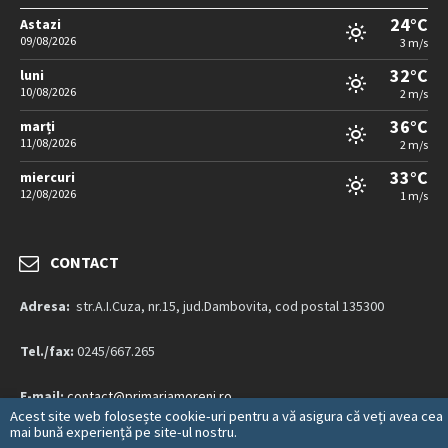
24°C
Astazi
09/08/2026
3 m/s
32°C
luni
10/08/2026
2 m/s
36°C
marți
11/08/2026
2 m/s
33°C
miercuri
12/08/2026
1 m/s
CONTACT
Adresa:
str.A.I.Cuza, nr.15, jud.Dambovita, cod postal 135300
Tel./fax:
0245/667.265
E-mail:
contact@primariamoreni.ro
Acest site web folosește cookie-uri pentru a vă asigura că veți avea cea
mai bună experiență pe site-ul nostru.
Mai multe detalii…