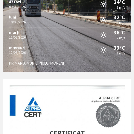
24°C
Astazi
09/08/2026
3 m/s
32°C
luni
10/08/2026
2 m/s
36°C
marți
11/08/2026
2 m/s
33°C
miercuri
12/08/2026
1 m/s
PRIMARIA MUNICIPIULUI MORENI