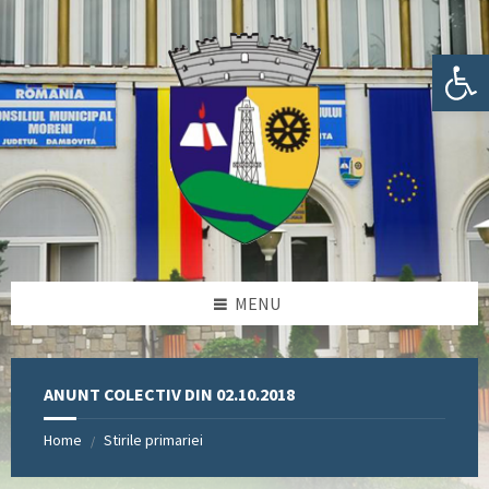
Skip
Skip
Skip
Skip
to
to
to
to
content
left
right
footer
Deschide bara de unelte
sidebar
sidebar
MENU
ANUNT COLECTIV DIN 02.10.2018
Home
Stirile primariei
/