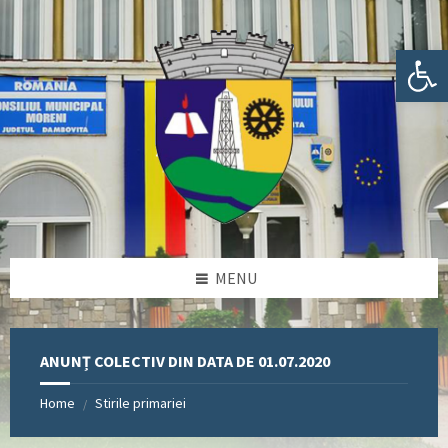
Skip
Skip
Skip
Skip
to
to
to
to
content
left
right
footer
Deschide bara de unelte
sidebar
sidebar
MENU
ANUNȚ COLECTIV DIN DATA DE 01.07.2020
Home
Stirile primariei
/