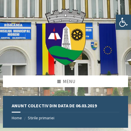
Skip
Skip
Skip
Skip
to
to
to
to
content
left
right
footer
Deschide bara de unelte
sidebar
sidebar
MENU
ANUNT COLECTIV DIN DATA DE 06.03.2019
Home
Stirile primariei
/