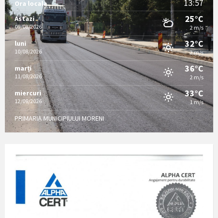
13:57
Ora locala
25°C
Astazi
09/08/2026
2 m/s
32°C
luni
10/08/2026
2 m/s
36°C
marți
11/08/2026
2 m/s
33°C
miercuri
12/08/2026
1 m/s
PRIMARIA MUNICIPIULUI MORENI