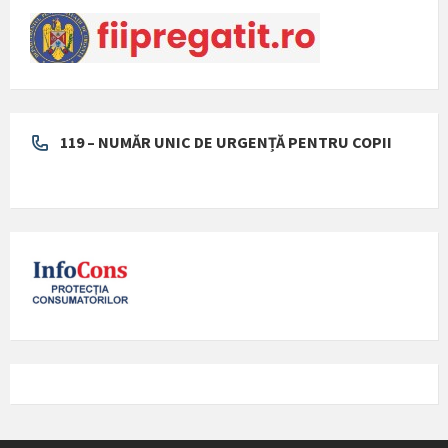
119 – NUMĂR UNIC DE URGENȚĂ PENTRU COPII