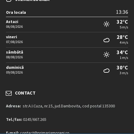
13:36
Ora locala
32°C
Astazi
06/08/2026
5 m/s
28°C
vineri
07/08/2026
4 m/s
34°C
sâmbătă
08/08/2026
1 m/s
30°C
duminică
09/08/2026
3 m/s
CONTACT
Adresa:
str.A.I.Cuza, nr.15, jud.Dambovita, cod postal 135300
Tel./fax:
0245/667.265
E-mail:
contact@primariamoreni.ro