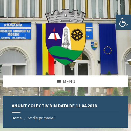
Skip
Skip
Skip
Skip
to
to
to
to
content
left
right
footer
Deschide bara de unelte
sidebar
sidebar
MENU
ANUNT COLECTIV DIN DATA DE 11.04.2018
Home
Stirile primariei
/