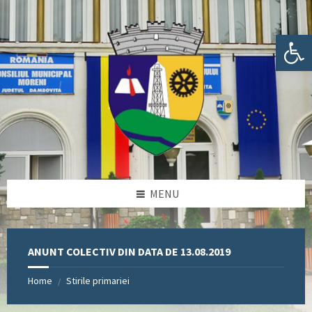
Skip
Skip
Skip
Skip
to
to
to
to
content
left
right
footer
Deschide bara de unelte
sidebar
sidebar
MENU
ANUNT COLECTIV DIN DATA DE 13.08.2019
Home
Stirile primariei
/