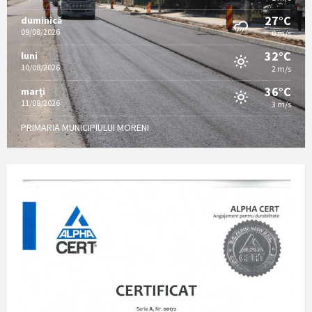
27°C
duminică
09/08/2026
0 m/s
32°C
luni
10/08/2026
2 m/s
36°C
marți
11/08/2026
3 m/s
PRIMARIA MUNICIPIULUI MORENI