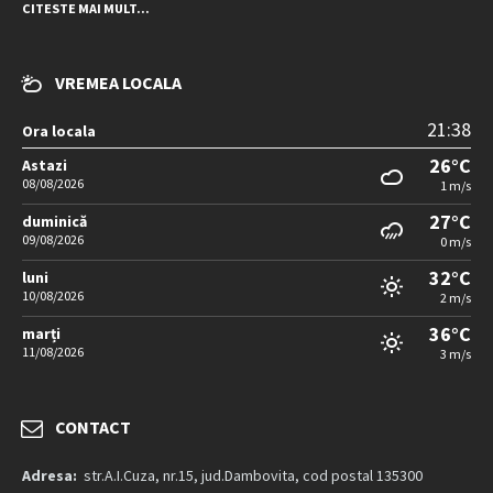
CITESTE MAI MULT...
VREMEA LOCALA
21:38
Ora locala
26°C
Astazi
08/08/2026
1 m/s
27°C
duminică
09/08/2026
0 m/s
32°C
luni
10/08/2026
2 m/s
36°C
marți
11/08/2026
3 m/s
CONTACT
Adresa:
str.A.I.Cuza, nr.15, jud.Dambovita, cod postal 135300